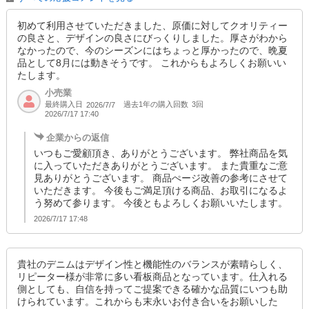
初めて利用させていただきました、原価に対してクオリティー
の良さと、デザインの良さにびっくりしました。厚さがわから
なかったので、今のシーズンにはちょっと厚かったので、晩夏
品として8月には動きそうです。 これからもよろしくお願いい
たします。
小売業
最終購入日
過去1年の購入回数
3回
2026/7/7
2026/7/17 17:40
企業からの返信
いつもご愛顧頂き、ありがとうございます。 弊社商品を気
に入っていただきありがとうございます。 また貴重なご意
見ありがとうございます。 商品ぺージ改善の参考にさせて
いただきます。 今後もご満足頂ける商品、お取引になるよ
う努めて参ります。 今後ともよろしくお願いいたします。
2026/7/17 17:48
貴社のデニムはデザイン性と機能性のバランスが素晴らしく、
リピーター様が非常に多い看板商品となっています。仕入れる
側としても、自信を持ってご提案できる確かな品質にいつも助
けられています。これからも末永いお付き合いをお願いした