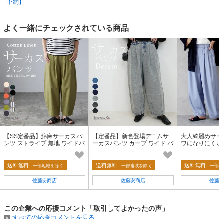
予約】
よく一緒にチェックされている商品
【SS定番品】綿麻サーカスパ
【定番品】新色登場デニムサ
大人綺麗めサ
ンツ ストライプ 無地 ワイドパ
ーカスパンツ カーブ ワイド バ
ワになりにく
ンツ バレルレッグ 2026夏新作
レルレッグジーンズ 2026秋
バレルレッグ
【即納】
【即納】
送料無料
送料無料
送料無料
一部地域を除く
一部地域を除く
一部
佐藤安商店
佐藤安商店
佐藤
この企業への応援コメント「取引してよかったの声」
すべての応援コメントを見る