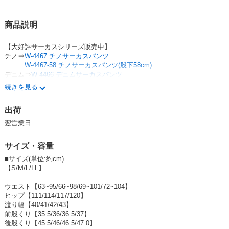
参考上代
オープンプライス
卸価格は
会員のみ公開
商品説明
SD品番：12973226S14
/ メーカー品番：n-6402bkm
【大好評サーカスシリーズ販売中】
チノ⇒
W-4467 チノサーカスパンツ
ブラック(L)
W-4467-58 チノサーカスパンツ(股下58cm)
デニム⇒
W-4466 デニムサーカスパンツ
参考上代
オープンプライス
W-4466-58 デニムサーカスパンツ(股下58cm)
続きを見る
卸価格は
会員のみ公開
出荷
《商品説明》
SD品番：12973226S15
/ メーカー品番：n-6402bkl
翌営業日
定番品の人気サーカスパンツシリーズのメッシュver.が新登場！
ブラック(LL)
サーカスパンツ好きにはたまらない春夏らしい透かしメッシュサーカスパ
サイズ・容量
ンツ。
参考上代
オープンプライス
綿100％で、テカりを抑えているのでカジュアルスタイルにもぴったり。
■サイズ(単位:約cm)
丈夫で、快適で楽ちんな穿き心地にさらっとした肌触り◎
【S/M/L/LL】
卸価格は
会員のみ公開
織り込んだメッシュ生地は程よく風を通してくれます。
やや綺麗めにも合わすことが可能な万能アイテムです♪
ウエスト【63~95/66~98/69~101/72~104】
SD品番：12973226S16
/ メーカー品番：n-6402bkll
ヒップ【111/114/117/120】
---------------------------------------------------------------------
渡り幅【40/41/42/43】
《着用感》159cm(Mサイズ着用)
前股くり【35.5/36/36.5/37】
後股くり【45.5/46/46.5/47.0】