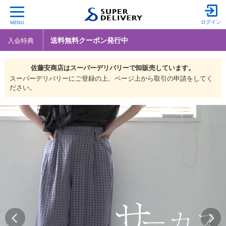
ログイン
MENU
送料無料クーポン発行中
入会特典
佐藤安商店は
スーパーデリバリーで
卸販売しています。
スーパーデリバリーにご登録の上、ページ上から取引の申請をしてく
ださい。