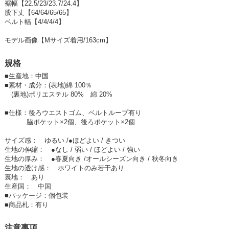
いつも穿いている定番のサーカスパンツと同シルエット！
裾幅【22.5/23/23.7/24.4】
春夏に嬉しいメッシュ生地でプラスするだけで涼しげな印象に。
股下丈【64/64/65/65】
ウエスト後ろゴム＋プルオン仕様で着脱も楽◎
ベルト幅【4/4/4/4】
脚のラインを拾わないゆったりしたシルエットで穿き心地も快適♪
動きやすさもばっちりなので日常使いにぴったり◎
モデル画像【Mサイズ着用/163cm】
綿だけどレースのデザインがシワを目立ちにくくしてくれるので嬉しい。
規格
カジュアルにも少し綺麗めにも合わせれるので
1枚持っておくとコーデの幅が広がります♪
■
生産地：中国
■
素材・成分：(表地)綿 100％
カラーはホワイト・ベージュ・ミルクティーベージュ・ラベンダーグレ
(裏地)ポリエステル 80% 綿 20%
ー・ブラックの4色展開です。
(実物と近いカラーはcolor variation画像を参考にしてください)
■仕様：後ろウエストゴム、ベルトループ有り
脇ポケット×2個、後ろポケット×2個
【商品のイメージ】 カジュアル、ナチュラル
サイズ感： ゆるい /●ほどよい / きつい
【着用シーン】 レジャー・旅行・街着・お買い物・ママ会などにお勧め
生地の伸縮： ●なし / 弱い / ほどよい / 強い
安心と安全：専門の検品工場で、一品一品検査して合格した商品です。
生地の厚み： ●春夏向き /オールシーズン向き / 秋冬向き
生地の透け感： ホワイトのみ若干あり
裏地： あり
生産国： 中国
#メッシュパンツ #サーカスパンツ #ワイドパンツ #ボトムス #カーブパン
■
パッケージ：個包装
ツ #ボトムス #レースパンツ #春夏
■
商品札：有り
n-6402
注意事項