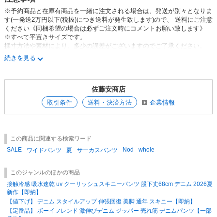
※予約商品と在庫有商品を一緒に注文される場合は、発送が別々となりま
す
(一発送2万円以下(税抜)につき送料が発生致します)
ので、 送料にご注意
ください《同梱希望の場合は必ずご注文時にコメントお願い致します》
※すべて平置きサイズです。
採寸方法や素材により、多少の誤差がございますのでご了承ください。
※取り扱いについては、商品についている品質表示でご確認ください。
続きを見る
※素材感や色合いの表現には個人差があり、環境におり色合いが異なる場
合がございます。
※モデル着用写真は屋外での撮影も含まれることもある為、
佐藤安商店
実際のカラーと多少異なる場合がございます。
※ご使用のパソコンのモニター環境により、
取引条件
送料・決済方法
企業情報
実物のカラーと異なって見える場合があります。
※色味が異なる等のクレームはお受けできません。
ご了承の上ご注文をお願い致します
※在庫数量は、他店出品分との共有の為、売り違いが生じる場合がござい
この商品に関連する検索ワード
ます。
SALE
Nod
whole
完売の際はご了承ください。
ワイドパンツ
夏
サーカスパンツ
このジャンルのほかの商品
接触冷感 吸水速乾 uv クーリッシュスキニーパンツ 股下丈68cm デニム 2026夏
新作【即納】
【値下げ】 デニム スタイルアップ 伸張回復 美脚 通年 スキニー【即納】
【定番品】 ボーイフレンド 激伸びデニム ジッパー 売れ筋 デニムパンツ【一部