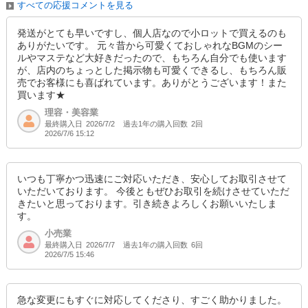
すべての応援コメントを見る
発送がとても早いですし、個人店なので小ロットで買えるのも
ありがたいです。 元々昔から可愛くておしゃれなBGMのシー
ルやマステなど大好きだったので、もちろん自分でも使います
が、店内のちょっとした掲示物も可愛くできるし、もちろん販
売でお客様にも喜ばれています。ありがとうございます！また
買います★
理容・美容業
最終購入日
過去1年の購入回数
2回
2026/7/2
2026/7/6 15:12
いつも丁寧かつ迅速にご対応いただき、安心してお取引させて
いただいております。 今後ともぜひお取引を続けさせていただ
きたいと思っております。引き続きよろしくお願いいたしま
す。
小売業
最終購入日
過去1年の購入回数
6回
2026/7/7
2026/7/5 15:46
急な変更にもすぐに対応してくださり、すごく助かりました。