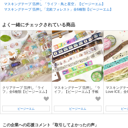
マスキングテープ 箔押し 「ライフ・鳥と星空」【ビージーエム】
マスキングテープ 箔押し「北欧フォレスト」全6種類【ビージーエム】
よく一緒にチェックされている商品
クリアテープ 箔押し「ライ
マスキングテープ 箔押し 「ラ
マスキングテー
フ」全6種類【ビージーエム】
イフ」【ビージーエム】手帳
Love ICE
猫/鳥/窓
ログ/手帳デコ/和紙
エム】アイスク
スイーツ
ビージーエム
ビージーエム
ビー
この企業への応援コメント「取引してよかったの声」