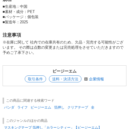
■
生産地：中国
■
素材・成分：PET
■
パッケージ：個包装
■
製造年：2025
注意事項
※在庫に関して 社内での在庫共有のため、欠品・完売する可能性がござ
います。 その際は点数の変更または完売処理をさせていただきますので
予めご了承下さい。
ビージーエム
取引条件
送料・決済方法
企業情報
この商品に関連する検索ワード
パンダ
ライフ
ビージーエム
箔押し
クリアテープ
全
このジャンルのほかの商品
マスキングテープ 箔押し「カラーシティー」【ビージーエム】