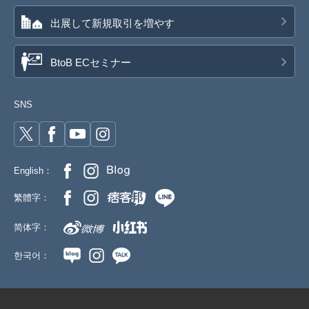
出展して新規取引を増やす
BtoB ECセミナー
SNS
English：
繁體字：
简体字：
한국어：