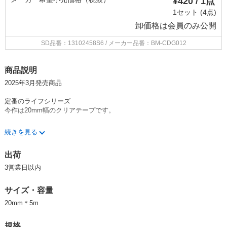
¥420 / 1点
1セット (4点)
卸価格は
会員のみ公開
SD品番：13102458S6
/ メーカー品番：BM-CDG012
商品説明
2025年3月発売商品
定番のライフシリーズ
今作は20mm幅のクリアテープです。
テーマにとらわれず、普段使いしやすいデザインが揃います。
続きを見る
出荷
BGM/ビージーエム/クリアテープ/テープ
마스킹테이프/文房具/文具/PET素材/うさぎ/パンダ
3営業日以内
9mGaytpk41I
サイズ・容量
20mm＊5m
規格