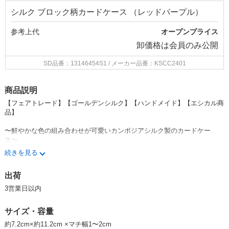
シルク ブロック柄カードケース （レッドパープル）
参考上代
オープンプライス
卸価格は
会員のみ公開
SD品番：13146454S1
/ メーカー品番：KSCC2401
商品説明
【フェアトレード】【ゴールデンシルク】【ハンドメイド】【エシカル商
品】
〜鮮やかな色の組み合わせが可愛いカンボジアシルク製のカードケー
ス〜
◆たっぷりカードが入る（マグネットで開閉）
続きを見る
◆シルク製だから軽い！
◆シンプルでダイナミックな個性的デザイン
出荷
軽さが特長のシルク素材。マチ付きの大きなポケットで名刺などカード
3営業日以内
が多く収納できるタイプです。フタには、隠しマグネットがあり、しっか
りと固定するので落としても中身が飛び出す心配もありません。
サイズ・容量
鮮やかな色と柄は、名刺交換でも話題のきっかけになる個性的なデザイ
ン。名刺以外のカード入れとしてもGOOD！ちょっとした遊び心が欲しい
約7.2cm×約11.2cm ×マチ幅1〜2cm