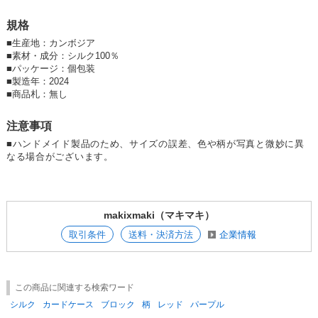
人にはぴったりです。ギフトにも喜ばれるでしょう。
規格
＜ひとつひとつ、手づくりから生まれるカンボジアシルク＞
ハンドメイドシルクの生産工程は、糸づくりからはじまります。カンボジ
■
生産地：カンボジア
アで伝統的にシルク産業が盛んなタケオ州の農村では、自給自足の家庭内
■
素材・成分：シルク100％
手工業が盛んに行われています。それぞれの家庭で蚕を飼って、繭を煮沸
■
パッケージ：個包装
して生糸を紡ぎ、草木などの自然の染料で糸染めをし、自宅の機織り機で
■
製造年：2024
数十日もかけて数メートルのシルクの生地を織っていきます。そのシルク
■
商品札：無し
生地をNGOの工房の職人たちの手しごとで縫製しひとつひとつ丁寧に仕
上げていきます。
注意事項
■ハンドメイド製品のため、サイズの誤差、色や柄が写真と微妙に異
＜伝統的な「匠の技」と現代的なデザインが融合＞
なる場合がございます。
シルクの生糸は、天然の染料で丁寧に染めあげているので自然な温もりと
発色があります。工房では、手織りしたシルク生地を、熟練した職人たち
がひとつひとつ丁寧に縫製し、高品質なシルク製品として仕上げていきま
す。また、デザインやカラーは、温暖な東南アジアの国カンボジアらし
い、豊かな文化と伝統を反映しています。熟練された手しごとだけではな
makixmaki（マキマキ）
く、ユニークなデザインや色使いなども、独自の個性と風合いを与えてく
れます。カンボジアの伝統的なシルク産業の技法を活かしながら、現代の
取引条件
送料・決済方法
企業情報
ニーズに合わせてダイナミックにデザインされた製品は、カンボジア文化
の伝統と現代性が融合した魅力を持っています。
この商品に関連する検索ワード
※現地の工賃、原材料、運賃等の高騰のため、次回入荷より価格改定いた
シルク
カードケース
ブロック
柄
レッド
パープル
します。ご了承ください。