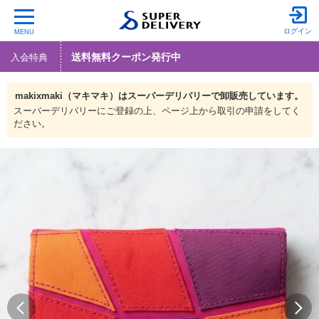
ログイン
MENU
送料無料クーポン発行中
入会特典
makixmaki（マキマキ）は
スーパーデリバリーで
卸販売しています。
スーパーデリバリーにご登録の上、ページ上から取引の申請をしてく
ださい。