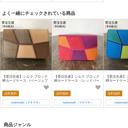
よく一緒にチェックされている商品
【受注生産】シルク ブロック
【受注生産】シルク ブロック
【受注生産】
柄カードケース （ベージュブ
柄カードケース （レッドパー
柄カードケー
ラウン）
プル）
ーン）
送料無料
送料無料
送料無料
makixmaki（マキマキ）
makixmaki（マキマキ）
makixm
商品ジャンル