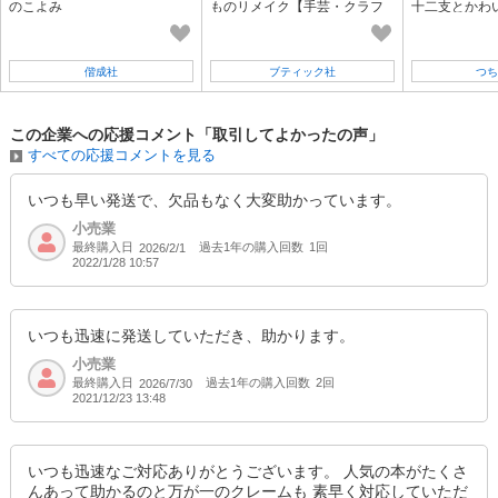
のこよみ
ものリメイク【手芸・クラフ
十二支とかわ
ト】
おりがみ/折紙
け/飾りつけ/
偕成社
ブティック社
つち
この企業への応援コメント「取引してよかったの声」
すべての応援コメントを見る
いつも早い発送で、欠品もなく大変助かっています。
小売業
最終購入日
過去1年の購入回数
1回
2026/2/1
2022/1/28 10:57
いつも迅速に発送していただき、助かります。
小売業
最終購入日
過去1年の購入回数
2回
2026/7/30
2021/12/23 13:48
いつも迅速なご対応ありがとうございます。 人気の本がたくさ
んあって助かるのと万が一のクレームも 素早く対応していただ