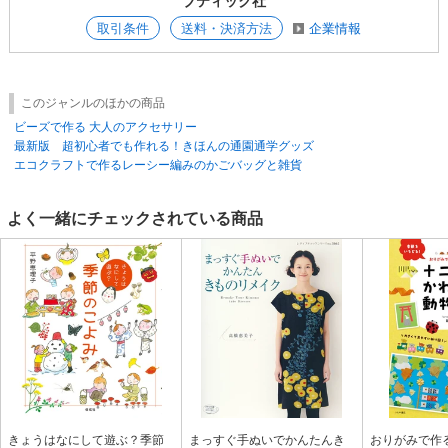
ブティック社
取引条件
送料・決済方法
企業情報
このジャンルのほかの商品
ビーズで作る 大人のアクセサリー
最新版 超初心者でも作れる！きほんの通園通学グッズ
エコクラフトで作るレーシー編みのかごバッグと雑貨
よく一緒にチェックされている商品
きょうはなにして遊ぶ？季節
まっすぐ手ぬいでかんたんき
おりがみで作