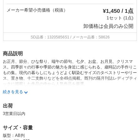
メーカー希望小売価格（税抜）
¥1,450 / 1点
1セット (1点)
卸価格は
会員のみ公開
SD品番：13205856S1
/ メーカー品番：S8626
商品説明
お正月、節分、ひな祭り、端午の節句、七夕、お盆、お月見、クリスマ
ス。四季折々の行事や季節の魅力を身近に感じられる、歳時記の手作りこ
もの集。現代の暮らしにちょうどよく馴染むサイズのタペストリーやリー
ス、置き物、十二支飾りなどを全49点掲載。既刊の隔月刊誌レディブティ
ックに掲載した作品の中から人気作品を厳選。
続きを見る
69705-26 季節の移ろいを暮らしに 和モダン しつらい 室礼 おしゃ
れ 暮らし 彩り おしゃれ 洋室 インテリア プレゼント 贈り物
出荷
ちりめん小物
3営業日以内
カテゴリー：ソーイング 布小物
サイズ・容量
版型：AB判