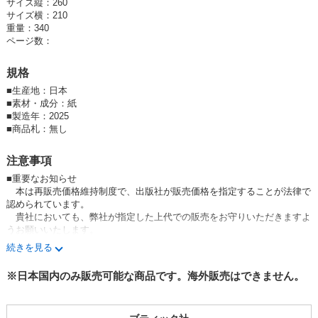
サイズ縦：260
サイズ横：210
重量：340
ページ数：
規格
■
生産地：日本
■
素材・成分：紙
■
製造年：2025
■
商品札：無し
注意事項
■重要なお知らせ
本は再販売価格維持制度で、出版社が販売価格を指定することが法律で
認められています。
貴社においても、弊社が指定した上代での販売をお守りいただきますよ
うお願いいたします。
万が一、お守りいただけない場合はお取引を中止させていただきます。
続きを見る
予めご了承ください。
※日本国内のみ販売可能な商品です。海外販売はできません。