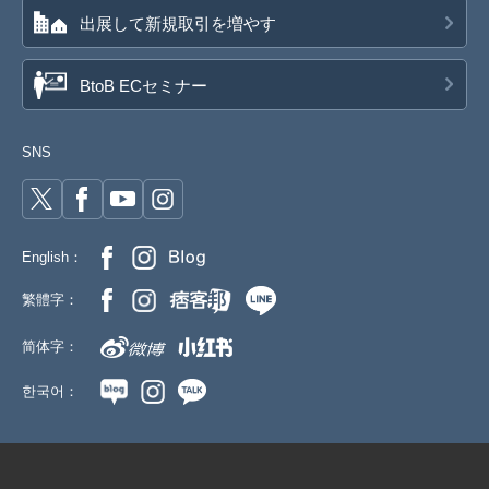
出展して新規取引を増やす
BtoB ECセミナー
SNS
English：
繁體字：
简体字：
한국어：