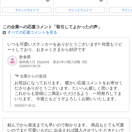
マインドウェイブ
マインドウェイブ
マイン
この企業への応援コメント「取引してよかったの声」
すべての応援コメントを見る
いつも可愛いステッカーをありがとうございます!! 何度もリピ
ートしており、おきゃくさまから好評です
飲食業
最終購入日
過去1年の購入回数
2回
2026/4/9
2026/5/3 09:29
企業からの返信
お世話になっております。 暖かい応援コメントをお寄せく
ださりありがとうございます。たいへん嬉しく思います。
これからも皆様にご満足いただけるよう、一同努力してま
いります。 今後ともどうぞよろしくお願いいたします。
2026/5/7 09:11
頼んでから発送までも早いので助かります。 商品もとても可愛
いのでまた可愛いものに 出会えれば購入させていただきたいで