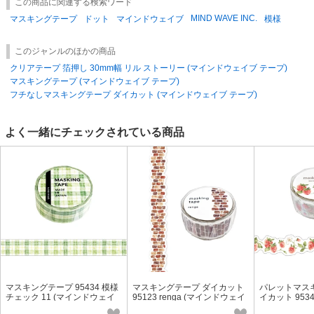
この商品に関連する検索ワード
MIND WAVE INC.
マスキングテープ
ドット
マインドウェイブ
模様
このジャンルのほかの商品
クリアテープ 箔押し 30mm幅 リル ストーリー (マインドウェイブ テープ)
マスキングテープ (マインドウェイブ テープ)
フチなしマスキングテープ ダイカット (マインドウェイブ テープ)
よく一緒にチェックされている商品
マスキングテープ 95434 模様
マスキングテープ ダイカット
パレットマス
チェック 11 (マインドウェイ
95123 renga (マインドウェイ
イカット 9534
ブ テープ)
ブ テープ)
ンドウェイブ 