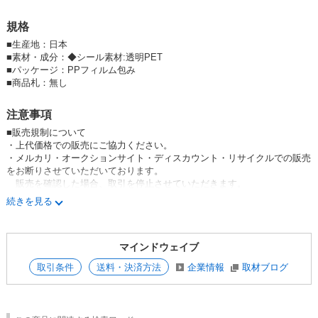
規格
■
生産地：日本
■
素材・成分：◆シール素材:透明PET
■
パッケージ：PPフィルム包み
■
商品札：無し
注意事項
■販売規制について
・上代価格での販売にご協力ください。
・メルカリ・オークションサイト・ディスカウント・リサイクルでの販売
をお断りさせていただいております。
販売を確認した場合、取引を停止させていただきます。
続きを見る
■商品在庫について
・社内で在庫を共有しておりますため、掲載商品でもご注文後に欠品とな
る場合がございます。
マインドウェイブ
■その他
取引条件
送料・決済方法
企業情報
取材ブログ
・原則、購入者様都合による返品(注文ミスなど)をお断りしております。
・商品画像の使用(転載)は不可とさせていただいております。
ご自身で写真を撮影いただきますようお願い申し上げます。