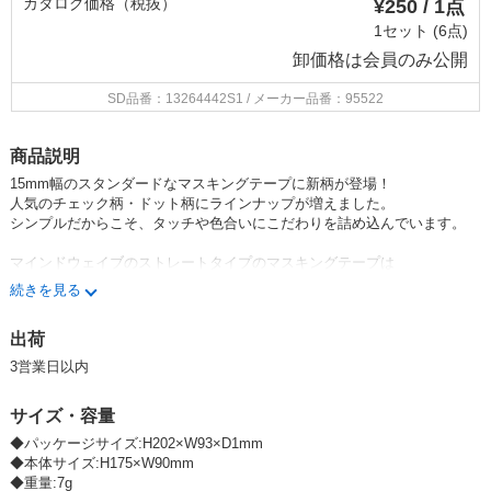
カタログ価格（税抜）
¥250 / 1点
1セット (6点)
卸価格は
会員のみ公開
SD品番：13264442S1
/ メーカー品番：95522
商品説明
15mm幅のスタンダードなマスキングテープに新柄が登場！
人気のチェック柄・ドット柄にラインナップが増えました。
シンプルだからこそ、タッチや色合いにこだわりを詰め込んでいます。
マインドウェイブのストレートタイプのマスキングテープは
まっすぐカットされているので、お好みのアイテムに合わせて使いやすい
続きを見る
定番のテープです。
紙もののアレンジやプレゼントのラッピング、手帳デコなど、さまざまな
出荷
シーンで活躍します。
貼るだけで手軽にアクセントを加えられ、デコレーションがもっと楽しく
3営業日以内
なります。
サイズ・容量
◆パッケージサイズ:H202×W93×D1mm
◆本体サイズ:H175×W90mm
◆重量:7g