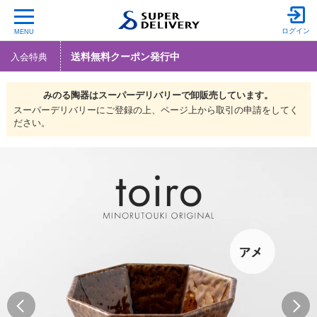
ログイン
MENU
送料無料クーポン発行中
入会特典
みのる陶器は
スーパーデリバリーで
卸販売しています。
スーパーデリバリーにご登録の上、ページ上から取引の申請をしてく
ださい。