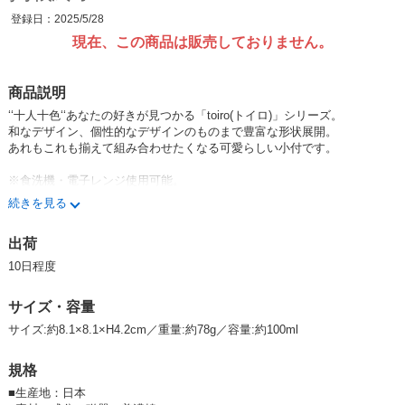
登録日：2025/5/28
現在、この商品は販売しておりません。
商品説明
‘‘十人十色‘‘あなたの好きが見つかる「toiro(トイロ)」シリーズ。
和なデザイン、個性的なデザインのものまで豊富な形状展開。
あれもこれも揃えて組み合わせたくなる可愛らしい小付です。
※食洗機・電子レンジ使用可能。
続きを見る
★「toiro(トイロ)」シリーズ一覧はコチラ★
出荷
みのる陶器 美濃焼 日本製 Made in Japan 食器 器 うつわ 暮らし 食卓 和
食器 テーブルウエア 生活雑貨 tableware minoyaki Japanese china MINO
10日程度
RUTOUKI pottery porcelain kitchenware japanese ceramic ware breakfast
bowl うちごはん うちカフェ
サイズ・容量
サイズ:約8.1×8.1×H4.2cm／重量:約78g／容量:約100ml
規格
■
生産地：日本