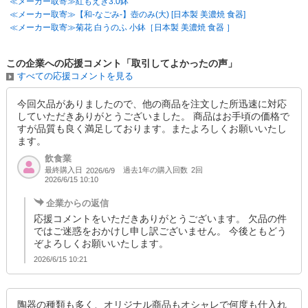
≪メーカー取寄≫紅もえぎ3.0鉢
≪メーカー取寄≫【和-なごみ-】壺のみ(大) [日本製 美濃焼 食器]
≪メーカー取寄≫菊花 白うのふ 小鉢［日本製 美濃焼 食器 ］
この企業への応援コメント「取引してよかったの声」
すべての応援コメントを見る
今回欠品がありましたので、他の商品を注文した所迅速に対応
していただきありがとうございました。 商品はお手頃の価格で
すが品質も良く満足しております。またよろしくお願いいたし
ます。
飲食業
最終購入日
過去1年の購入回数
2回
2026/6/9
2026/6/15 10:10
企業からの返信
応援コメントをいただきありがとうございます。 欠品の件
ではご迷惑をおかけし申し訳ございません。 今後ともどう
ぞよろしくお願いいたします。
2026/6/15 10:21
陶器の種類も多く、オリジナル商品もオシャレで何度も仕入れ