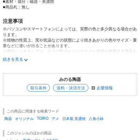
■
素材・成分：磁器・美濃焼
■
商品札：無し
注意事項
※パソコンやスマートフォンによっては、実際の色と多少異なる場合があ
ります。
※焼物の性質上、窯や気温などの状態により焼きあがりの色やサイズ・重
量などに違いが出ることがあります。
※梱包につきましては、エコの観点からリサイクル資材を使用する場合も
あります。
続きを見る
※釉薬のムラや溜まりによる凸凹や鉄粉などがみられる場合があります
が、製造過程などによって起こる現象であり、同じ商品でもまったく同じ
にはならない“やきもの”の魅力のひとつになります。お届けする商品はメ
みのる陶器
ーカー・弊社の検品に通過しており、不良品やB品、アウトレット品では
ございませんのでご安心ください。
取引条件
送料・決済方法
企業情報
この商品に関連する検索ワード
TOIRO
陶器
オリジナル
アメ
日本製 美濃焼
八角小鉢
このジャンルのほかの商品