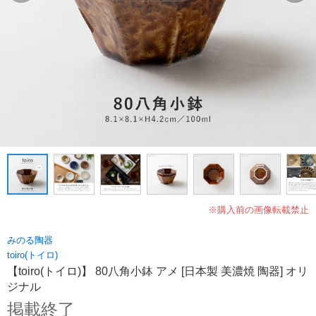
※購入前の画像転載禁止
みのる陶器
toiro(トイロ)
【toiro(トイロ)】 80八角小鉢 アメ [日本製 美濃焼 陶器] オリ
ジナル
掲載終了