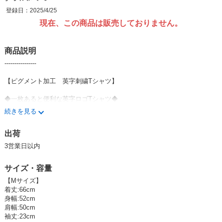
登録日：2025/4/25
現在、この商品は販売しておりません。
商品説明
----------------
【ピグメント加工 英字刺繍Tシャツ】
◆一枚あると便利な英字ロゴTシャツ◆
続きを見る
英字刺繍がこなれ感を演出してくれるカジュアルTシャツ。
出荷
シンプルなシルエットでデニムやスカートなど、ボトムを選ばずコーデで
きます。
3営業日以内
本体は動きやすいTシャツ素材に、特殊な染料を使用したピグメント加工
サイズ・容量
を施しました。
【Mサイズ】
独特な色ムラが程よいユーズド感をプラスしてくれます。
着丈:66cm
身幅:52cm
使いやすいカラーリングで夏のワードローブに是非加えていただきたい一
肩幅:50cm
枚です。
袖丈:23cm