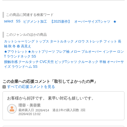
※ご覧になっているモニターや環境などにより実際の商品と多少色味が異
なって見える場合がございます。予めご了承をお願いいたします。
この商品に関連する検索ワード
select
SS
ピグメント加工
【2025新作】
オーバーサイズTシャツ
★
★新作はコチラ
★売れ筋ランキング
★SALE/キャンペーン情報
このジャンルのほかの商品
カットシャーリング トップス タートルネック メロウ ストレッチ フィット 長
袖 秋 冬 春 高見え
★アウトレット★カットプリーツ フレア袖 メロー プルオーバー インナー ロン
T ラウンドネック SS
接触冷感 クールタッチ CVC天竺 ビッグTシャツ クルーネック 半袖 オーバーサ
イズ ラウンドヘム SS
この企業への応援コメント「取引してよかったの声」
すべての応援コメントを見る
お客様から好評です。 素早い対応も嬉しいです。
理容・美容業
最終購入日
過去1年の購入回数
2回
2026/4/14
2026/4/20 13:02