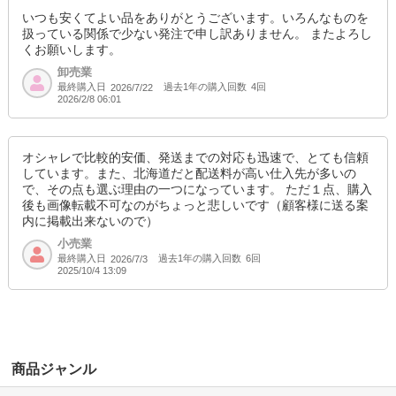
いつも安くてよい品をありがとうございます。いろんなものを
扱っている関係で少ない発注で申し訳ありません。 またよろし
くお願いします。
卸売業
最終購入日
過去1年の購入回数
4回
2026/7/22
2026/2/8 06:01
オシャレで比較的安価、発送までの対応も迅速で、とても信頼
しています。また、北海道だと配送料が高い仕入先が多いの
で、その点も選ぶ理由の一つになっています。 ただ１点、購入
後も画像転載不可なのがちょっと悲しいです（顧客様に送る案
内に掲載出来ないので）
小売業
最終購入日
過去1年の購入回数
6回
2026/7/3
2025/10/4 13:09
商品ジャンル