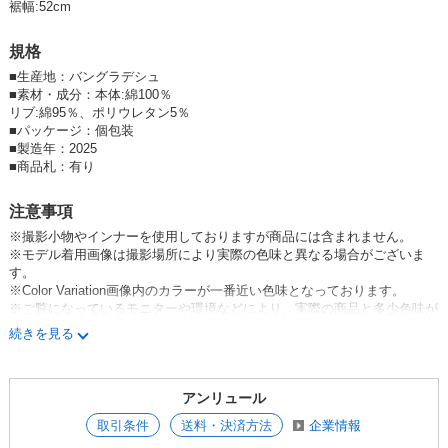
裾幅:52cm
----------------
【Mサイズ】
規格
着丈:66cm
身幅:52cm
■
生産地：バングラデシュ
肩幅:50cm
■
素材・成分：本体:綿100％
袖丈:23cm
リブ:綿95％、ポリウレタン5％
裾幅:52cm
■
パッケージ：個包装
■
製造年：2025
※平置き採寸になります。若干の誤差が生じる場合がございます。
■
商品札：有り
----------------
【素材】
注意事項
本体:綿100％
※撮影小物やインナーを使用しておりますが商品には含まれません。
リブ:綿95％、ポリウレタン5％
※モデル着用画像は撮影場所により実際の色味と異なる場合がございま
す。
【伸縮性】なし
※Color Variation画像内のカラーが一番近い色味となっております。
【透け感】なし
※ご覧になっているモニターや環境などにより、実際の商品と多少色味が
----------------
異なって見える場合がございます。
【モデル着用サイズ】Mサイズ
続きを見る
予めご了承をお願いいたします。
【モデル体型】163㎝
----------------
※撮影小物やインナーを使用しておりますが商品には含まれません。
アンリュール
※モデル着用画像は撮影場所により実際の色味と異なる場合がございま
す。
取引条件
送料・決済方法
企業情報
※Color Variation画像内のカラーが一番近い色味となっております。