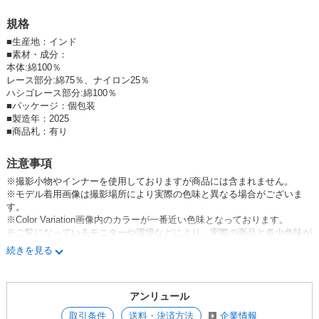
【Mサイズ】
着丈前:65cm、着丈後ろ:75cm
規格
身幅:67cm
裄丈:52cm
■
生産地：インド
裾幅:69cm
■
素材・成分：
本体:綿100％
※平置き採寸になります。若干の誤差が生じる場合がございます。
レース部分:綿75％、ナイロン25％
----------------
ハシゴレース部分:綿100％
【素材】
■
パッケージ：個包装
本体:綿100％
■
製造年：2025
レース部分:綿75％、ナイロン25％
■
商品札：有り
ハシゴレース部分:綿100％
注意事項
【伸縮性】なし
※撮影小物やインナーを使用しておりますが商品には含まれません。
【透け感】淡色ややあり
※モデル着用画像は撮影場所により実際の色味と異なる場合がございま
----------------
す。
【モデル着用サイズ】Mサイズ
※Color Variation画像内のカラーが一番近い色味となっております。
【モデル体型】身長:172㎝
※ご覧になっているモニターや環境などにより、実際の商品と多少色味が
----------------
異なって見える場合がございます。
※撮影小物やインナーを使用しておりますが商品には含まれません。
続きを見る
予めご了承をお願いいたします。
※モデル着用画像は撮影場所により実際の色味と異なる場合がございま
す。
※Color Variation画像内のカラーが一番近い色味となっております。
アンリュール
※ご覧になっているモニターや環境などにより実際の商品と多少色味が異
なって見える場合がございます。予めご了承をお願いいたします。
取引条件
送料・決済方法
企業情報