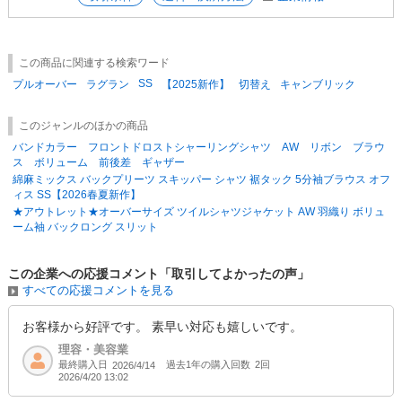
★新作はコチラ
★売れ筋ランキング
★SALE/キャンペーン情報
この商品に関連する検索ワード
SS
プルオーバー
ラグラン
【2025新作】
切替え
キャンブリック
このジャンルのほかの商品
バンドカラー フロントドロストシャーリングシャツ AW リボン ブラウ
ス ボリューム 前後差 ギャザー
綿麻ミックス バックプリーツ スキッパー シャツ 裾タック 5分袖ブラウス オフ
ィス SS【2026春夏新作】
★アウトレット★オーバーサイズ ツイルシャツジャケット AW 羽織り ボリュ
ーム袖 バックロング スリット
この企業への応援コメント「取引してよかったの声」
すべての応援コメントを見る
お客様から好評です。 素早い対応も嬉しいです。
理容・美容業
最終購入日
過去1年の購入回数
2回
2026/4/14
2026/4/20 13:02