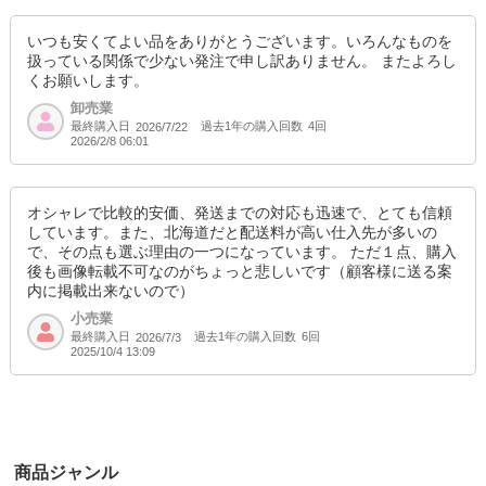
いつも安くてよい品をありがとうございます。いろんなものを
扱っている関係で少ない発注で申し訳ありません。 またよろし
くお願いします。
卸売業
最終購入日
過去1年の購入回数
4回
2026/7/22
2026/2/8 06:01
オシャレで比較的安価、発送までの対応も迅速で、とても信頼
しています。また、北海道だと配送料が高い仕入先が多いの
で、その点も選ぶ理由の一つになっています。 ただ１点、購入
後も画像転載不可なのがちょっと悲しいです（顧客様に送る案
内に掲載出来ないので）
小売業
最終購入日
過去1年の購入回数
6回
2026/7/3
2025/10/4 13:09
商品ジャンル