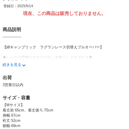
登録日：2025/5/14
現在、この商品は販売しておりません。
商品説明
----------------
【綿キャンブリック ラグランレース切替えプルオーバー】
◆レースの切替えがさりげない女性らしさをプラス◆
続きを見る
クルーネックデザインが使いやすい夏素材のプルオーバー。
出荷
ラグランシルエットは、肩の締め付けがないので快適な着心地です。
3営業日以内
前後差のある着丈とサイドスリットがアウトスタイルでもオシャレ見え。
サイズ・容量
フロントや袖山にレースを施した、上品さのあるトップスです。
【Mサイズ】
ハリ感がありながら綿素材が心地よい、キャンブリック生地を使用しまし
着丈前:65cm、着丈後ろ:75cm
た。
身幅:67cm
裄丈:52cm
----------------
裾幅:69cm