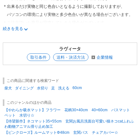
＊出来るだけ実物と同じ色合いとなるように撮影しておりますが、
パソコンの環境により実物と多少色合いが異なる場合がございます。
＊ご注文頂いた商品が完売してしまう場合がございます。
続きを見る
その際はメールにて完売のご連絡をさせて頂きます。
客注等の場合は事前にお問い合わせいただきますようお願いいたしま
す。
ラヴィータ
＊個人宅への配送は行っておりません。
取引条件
送料・決済方法
企業情報
この商品に関連する検索ワード
60cm
柴犬
ダイニング
水切り
足
洗える
このジャンルのほかの商品
【やわらか吸水マット】フラワー 花柄30×40cm 40×60cm バスマット
ペット 水切り☆
【待望新作】ネコマット35×55cm 玄関お風呂洗面台可愛い猫ネコcatふわふ
わ動物アニマル滑り止め加工
【ピンクローズ】ルームマットΦ48cm 玄関バス チェアカバー☆