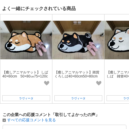
よく一緒にチェックされている商品
【癒しアニマルマット】 しば
【癒しアニマルマット】雑貨
【癒しアニマ
40×60cm 50×80㎝75×120c
くろしば40×60cm50×80cm
しば 雑貨40×6
m 柴犬 アニマルマット☆SHIB
柴犬☆SHIBA JAPAN☆
柴犬SHIBAJ
A☆
ラヴィータ
ラヴィータ
ラヴ
この企業への応援コメント「取引してよかったの声」
すべての応援コメントを見る