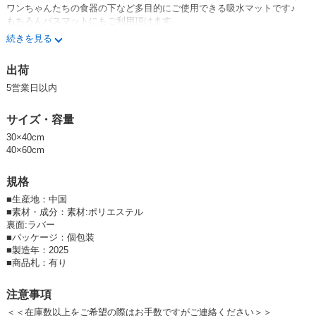
ワンちゃんたちの食器の下など多目的にご使用できる吸水マットです♪
もちろんバスマットにもご利用頂けます。
裏面はラバー加工なので滑りにくく、
続きを見る
汚れても水洗いできるので安心です！
同シリーズは
こちら
から
出荷
5営業日以内
サイズ・容量
30×40cm
40×60cm
規格
■
生産地：中国
■
素材・成分：素材:ポリエステル
裏面:ラバー
■
パッケージ：個包装
■
製造年：2025
■
商品札：有り
注意事項
＜＜在庫数以上をご希望の際はお手数ですがご連絡ください＞＞