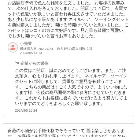
お店開店準備で色んな雑貨を注文しました。 お客様の反響み
て、次の仕入れを考えておりました。開店して４日で、玄関マ
ットの色違いが欲しいと言われ再注文させていただきました。
あと少し気になる事があります ネイルケア、ソーイングセット
を前回購入しましたが、開ける時開けづらいと思いました。 こ
のセットはシニアの方に大好評です。見た目も綺麗で可愛い、
でも少し開けづらいと言うお声もありました。
小売業
最終購入日
過去1年の購入回数
1回
2026/4/23
2024/9/5 14:13
企業からの返信
この度はご開店、誠におめでとうございます。また、ご注
文頂き、心よりお礼申し上げます。 ネイルケア、ソーイン
グセットに関しまして、貴重なご意見を有難うございま
す。 こちらの商品はすごく人気ですので、よりいい物にな
ります様、今後の商品開発の際に参考にさせていただきま
す。 これからもお客様に喜んでいただけるよう努力してま
いりますのでどうぞよろしくお願い致します。
2024/9/5 18:24
薔薇の小物がお手軽価格でそろっていて 選ぶ楽しさがありま
す。 お客様にも好評で喜んでいただいていますので これから