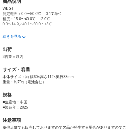
商品説明
WBGT
測定範囲：0.0〜50.0℃ 0.1℃単位
精度：15.0〜40.0℃ ±2.0℃
0.0〜14.9／40.1〜50.0：±3℃
温度（気温） 測定範囲：－9.9℃〜60.0℃ 0.1℃単位
続きを見る
精度：20.0〜50.0℃ ±0.6℃
－9.9〜19.9／50.1〜60.0℃ ±1.0℃
出荷
湿度（相対湿度） 測定範囲：0.1〜99.9％ 0.1％単位
3営業日以内
精度：30.0〜90.0% ±5.0%
10.0〜29.9／90.1〜99.9％ ±10.0％
サイズ・容量
保管環境
本体サイズ：約 幅60×高さ112×奥行33mm
温度：－10.0〜60.0℃
重量：約79g（電池含む）
湿度：0.0〜100.0%（結露なきこと）
風速：0.3〜3m/s
規格
使用環境 温度：5.0〜60.0℃
■
生産地：中国
湿度：20.0〜80.0％（結露なきこと）
■
製造年：2025
注意事項
※他店舗でも販売しておりますので欠品が発生する場合がありますのでご