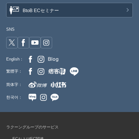
BtoB ECセミナー
SNS
English：
繁體字：
简体字：
한국어：
ラクーングループのサービス
ECおよびEC関連