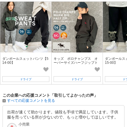
参考上代
オープンプライス
卸価格は
会員のみ公開
SD品番：13688576S19
/ メーカー品番：945-102
4-4ブラック 120cm
参考上代
オープンプライス
SOLD OUT
SD品番：13688576S20
/ メーカー品番：945-102
ダンボールスェットパンツ【5
キッズ ポロチャンプス オ
ダンボールス
14-00】
ーバーサイズハーフジップト
15-00】
レーナー 「PL44-08」
4-4ブラック 130cm
ドライブ
ドライブ
ド
参考上代
オープンプライス
卸価格は
会員のみ公開
この企業への応援コメント「取引してよかったの声」
SD品番：13688576S21
/ メーカー品番：945-102
すべての応援コメントを見る
4-4ブラック 140cm
出荷が速くて助かります。値段も手頃で満足しています。子供
服を売っている所が少ないので、もっと増やしてほしいです。
参考上代
オープンプライス
小売業