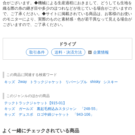
合がございます。◆機械による生産過程におきまして、どうしても生地を
参考上代
オープンプライス
織る際の糸の継ぎ目や多少のほつれなどが生じている場合がございますの
SOLD OUT
で、ご了承ください。◆サイトに掲載されている商品は、お客様のお使い
のモニターにより、実際のものと素材感・色が若干異なって見える場合が
SD品番：13688576S16
/ メーカー品番：945-102
ございますので、ご了承ください。
4-3チャコール 150cm
ドライブ
参考上代
オープンプライス
取引条件
送料・決済方法
企業情報
SOLD OUT
SD品番：13688576S17
/ メーカー品番：945-102
この商品に関連する検索ワード
4-3チャコール 160cm
2way
shisky
キッズ
トラックジャケット
リバーシブル
シスキー
参考上代
オープンプライス
このジャンルのほかの商品
SOLD OUT
テックトラックジャケット【915-01】
キッズ ガールズ 裏起毛柄込みスタジャン 「248-55」
SD品番：13688576S18
/ メーカー品番：945-102
キッズ デュスポ ロゴ中綿ジャケット 「943-106」
4-4ブラック 110cm
よく一緒にチェックされている商品