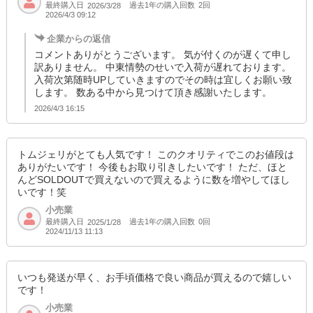
最終購入日
過去1年の購入回数
2回
2026/3/28
SOLD OUT
2026/4/3 09:12
SD品番：13688576S22
/ メーカー品番：945-102
企業からの返信
コメントありがとうございます。 気が付くのが遅くて申し
4-4ブラック 150cm
訳ありません。 中東情勢のせいで入荷が遅れております。
入荷次第随時UPしていきますのでその時は宜しくお願い致
参考上代
します。 数ある中から見つけて頂き感謝いたします。
オープンプライス
2026/4/3 16:15
SOLD OUT
SD品番：13688576S23
/ メーカー品番：945-102
トムジェリがとても人気です！ このクオリティでこのお値段は
4-4ブラック 160cm
ありがたいです！ 今後もお取り引きしたいです！ ただ、ほと
んどSOLDOUTで買えないので買えるように数を増やしてほし
いです！笑
参考上代
オープンプライス
小売業
SOLD OUT
最終購入日
過去1年の購入回数
0回
2025/1/28
2024/11/13 11:13
SD品番：13688576S24
/ メーカー品番：945-102
いつも発送が早く、お手頃価格で良い商品が買えるので嬉しい
です！
小売業