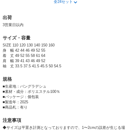
全24セット
参考上代
オープンプライス
卸価格は
会員のみ公開
出荷
3営業日以内
SD品番：13688576S13
/ メーカー品番：945-102
サイズ・容量
4-3チャコール 120cm
SIZE 110 120 130 140 150 160
参考上代
オープンプライス
身 幅 42 44 46 49 52 55
着 丈 49 52 55 58 61 64
卸価格は
会員のみ公開
肩 幅 39 41 43 46 49 52
袖 丈 33.5 37.5 41.5 45.5 50 54.5
SD品番：13688576S14
/ メーカー品番：945-102
規格
4-3チャコール 130cm
■
生産地：バングラデシュ
■
素材・成分：ポリエステル100％
参考上代
オープンプライス
■
パッケージ：個包装
卸価格は
会員のみ公開
■
製造年：2025
■
商品札：有り
SD品番：13688576S15
/ メーカー品番：945-102
注意事項
4-3チャコール 140cm
◆サイズは平置き計測となっておりますので、1〜2cmの誤差が生じる場