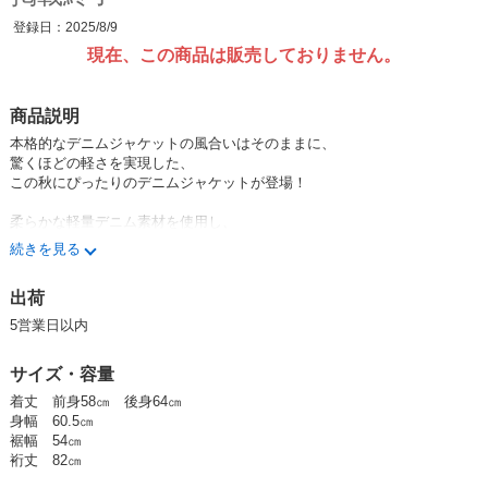
登録日：2025/8/9
現在、この商品は販売しておりません。
商品説明
本格的なデニムジャケットの風合いはそのままに、
驚くほどの軽さを実現した、
この秋にぴったりのデニムジャケットが登場！
柔らかな軽量デニム素材を使用し、
さっと羽織るだけでこなれ感を演出します。
続きを見る
最大のこだわりは、
出荷
着るだけでスタイルアップを叶える細見えシルエット。
5営業日以内
袖部分にはリブ素材を切り替えることで、
腕周りをすっきりと見せ、着心地も抜群です。
サイズ・容量
さりげないステッチデザインが、
着丈 前身58㎝ 後身64㎝
カジュアルな中に洗練されたアクセントをプラス。
身幅 60.5㎝
裾幅 54㎝
まるでシャツのような軽やかさで、
裄丈 82㎝
秋の羽織りとして大活躍する主役級アイテムです。