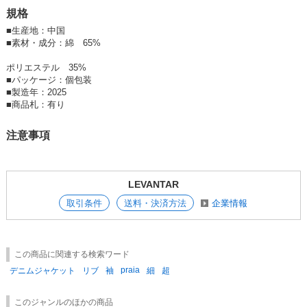
規格
▼デザインポイント
■
生産地：中国
細見えシルエット:
■
素材・成分：綿 65%
全体的に細見えシルエットにすることで、着膨れせずすっきりと着用いた
だけます。
ポリエステル 35%
身体のラインをきれいに見せ、女性らしい華奢な印象を演出します。
■
パッケージ：個包装
■
製造年：2025
超軽量デニム素材:
■
商品札：有り
一般的なデニムよりも薄手で柔らかな軽量デニム素材を使用。
超軽量で、まるで何も着ていないかのような快適な着心地です。
注意事項
袖リブ素材:
伸縮性のあるリブ素材を袖に切り替えることで、腕周りをすっきりと見
せ、動きやすさも向上。
LEVANTAR
腕まくりもしやすく、快適な着こなしが楽しめます。
取引条件
送料・決済方法
企業情報
さりげないステッチ:
デニムジャケットらしいステッチを、全体のアクセントとして効果的に配
置。
細部にまでこだわり、シンプルながらも洗練された印象を与えます。
この商品に関連する検索ワード
praia
デニムジャケット
リブ
袖
細
超
このジャンルのほかの商品