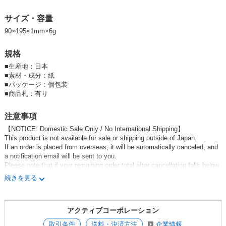
サイズ・容量
90×195×1mm×6g
規格
■
生産地：日本
■
素材・成分：紙
■
パッケージ：個包装
■
商品札：有り
注意事項
【NOTICE: Domestic Sale Only / No International Shipping】
This product is not available for sale or shipping outside of Japan.
If an order is placed from overseas, it will be automatically canceled, and
a notification email will be sent to you.
Please note that if your remaining order total after cancellation falls below
the free shipping threshold, shipping fees will apply to the rest of your ord
続きを見る
er.
Thank you for your understanding.
アクティブコーポレーション
【海外販売不可商品】
こちらの商品は、日本国外への販売および発送ができない商品です。
取引条件
送料・決済方法
企業情報