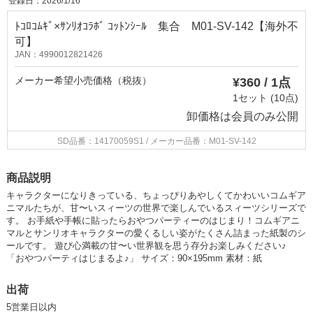
登録日：2026/1/16
ﾄｺﾛｺﾑｷﾞ×ｻﾝﾘｵｺﾗﾎﾞ ｺｯﾄﾝｼｰﾙ 集合 M01-SV-142【海外不
可】
JAN：4990012821426
メーカー希望小売価格（税抜）
¥360 / 1点
1セット (10点)
卸価格は
会員のみ公開
SD品番：14170059S1
/ メーカー品番：M01-SV-142
商品説明
キャラクターになりきっている、ちょっぴりあやしくてかわいいコムギア
ニマルたちが、甘〜いスィーツの世界で楽しんでいるスィーツシリーズで
す。 お手紙や手帳に貼ったらおやつパーティーのはじまり！コムギアニ
マルとサンリオキャラクターの愛くるしい姿がたくさん詰まった紙製のシ
ールです。 遊び心満載の甘〜い世界観を思う存分お楽しみください♪
「おやつパーティはじまるよ♪」 サイズ：90×195mm 素材：紙
出荷
5営業日以内