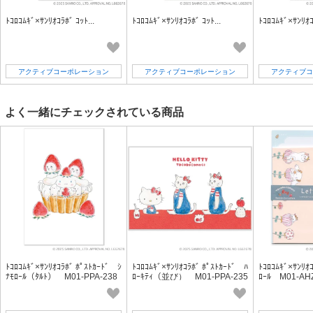
ﾄｺﾛｺﾑｷﾞ×ｻﾝﾘｵｺﾗﾎﾞ ｺｯﾄ...
ﾄｺﾛｺﾑｷﾞ×ｻﾝﾘｵｺﾗﾎﾞ ｺｯﾄ...
ﾄｺﾛｺﾑｷﾞ×ｻﾝﾘｵｺﾗ
アクティブコーポレーション
アクティブコーポレーション
アクティブコ
よく一緒にチェックされている商品
ﾄｺﾛｺﾑｷﾞ×ｻﾝﾘｵｺﾗﾎﾞ ﾎﾟｽﾄｶｰﾄﾞ ｼ
ﾄｺﾛｺﾑｷﾞ×ｻﾝﾘｵｺﾗﾎﾞ ﾎﾟｽﾄｶｰﾄﾞ ﾊ
ﾄｺﾛｺﾑｷﾞ×ｻﾝﾘｵ
ﾅﾓﾛｰﾙ（ﾀﾙﾄ） M01-PPA-238
ﾛｰｷﾃｨ（並び） M01-PPA-235
ﾛｰﾙ M01-A
【海外不可】
【海外不可】
可】