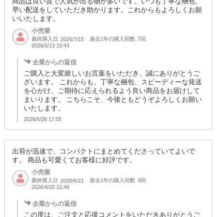
商品は良い質で人気が出る物が多いです。いつも丁寧な梱包、
早い配送をしていただき助かります。これからもよろしくお願
いいたします。
小売業
最終購入日
過去1年の購入回数
7回
2026/7/15
2026/5/13 10:43
企業からの返信
ご購入と大変嬉しいお言葉をいただき、誠にありがとうご
ざいます。 これからも、丁寧な梱包、スピーディーな発送
を心がけ、ご期待に応えられるよう良い商品をお届けして
まいります。 こちらこそ、今後ともどうぞよろしくお願い
いたします。
2026/5/26 17:05
出荷が迅速で、コンパクトにまとめてくださっていてよいで
す。 商品も可愛くてお客様に好評です。
小売業
最終購入日
過去1年の購入回数
3回
2026/6/21
2026/4/20 12:46
企業からの返信
この度は、ご注文と応援コメントをいただきありがとうご