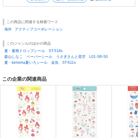
万が一ご注文をいただいた場合は、誠に勝手ながらキャンセル処理をさせ
ていただきます。
その際は、キャンセル完了の旨をメールにてご連絡いたします。
キャンセルに伴い、ご注文の合計金額が送料無料ラインを下回った場合、
この商品に関連する検索ワード
残りの商品に対して送料が発生いたします。
あらかじめご了承いただけますようお願い申し上げます。
海外
アクティブコーポレーション
このジャンルのほかの商品
夏・夏柄ドロップシール ST-518s
森山しなこ ペーパーシール うさぎさんと星空 L01-SR-50
夏・kenema夏いろシール 金魚 ST-611s
この企業の関連商品