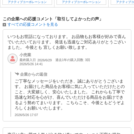
アクティブコーポレーション
アクティブコーポレーション
アクティブコ
この企業への応援コメント「取引してよかったの声」
すべての応援コメントを見る
いつもお世話になっております。 お品物もお客様が好みで喜ん
でいただいております。 発送も迅速なご対応ありがとうござい
ました。 今後とも 宜しくお願い致します。
小売業
最終購入日
過去1年の購入回数
3回
2026/6/29
2026/5/26 14:41
企業からの返信
ご丁寧なメッセージをいただき、誠にありがとうございま
す。 お届けした商品をお客様に気に入っていただけたとの
こと、大変嬉しく、安心いたしました。 これからも丁寧で
迅速な対応を心がけ、喜んでいただける商品をお届けでき
るよう努めてまいります。 こちらこそ、今後ともどうぞよ
ろしくお願いいたします。
2026/5/26 17:07