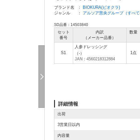
ブランド名
：
BIOKURA(ビオクラ)
ジャンル
：
アルソア慧央グループ（すべて
SD品番：14503840
セット
内訳
数量
番号
（メーカー
品番）
人参ドレッシング
S1
1点
（-）
JAN：4560218312884
詳細情報
出荷
3営業日以内
内容量