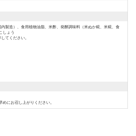
国内製造）、食用植物油脂、米酢、発酵調味料（米ぬか糀、米糀、食
こしょう
存してください。
お早めにお召し上がりください。