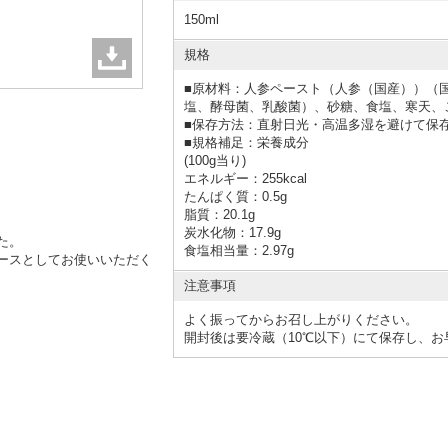
150ml
規格
■
原材料：人参ペースト（人参（国産））（
塩、酵母菌、乳酸菌）、砂糖、食塩、寒天、
■
保存方法：直射日光・高温多湿を避けて保
■
規格補足：栄養成分
(100g当り)
エネルギー：255kcal
たんぱく質：0.5g
脂質：20.1g
炭水化物：17.9g
た。
食塩相当量：2.97g
ースとしてお使いいただく
注意事項
よく振ってからお召し上がりください。
開封後は要冷蔵（10℃以下）にて保存し、