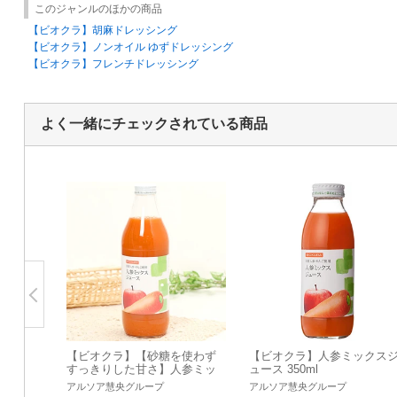
このジャンルのほかの商品
【ビオクラ】胡麻ドレッシング
【ビオクラ】ノンオイル ゆずドレッシング
【ビオクラ】フレンチドレッシング
よく一緒にチェックされている商品
【ビオクラ】【砂糖を使わず
【ビオクラ】人参ミックス
すっきりした甘さ】人参ミッ
ュース 350ml
クスジュース 1000ml 【生産
アルソア慧央グループ
アルソア慧央グループ
国：日本】