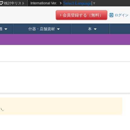
検討中リスト
International Ver.
Select Language
▼
会員登録する（無料）
ログイン
酒
什器・店舗資材
本
。
い。