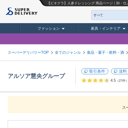
【ビオクラ】人参ドレッシング
商品ページ｜卸・仕
すべて
ファッション
家具・インテリア
スーパーデリバリーTOP
全てのジャンル
食品・菓子・飲料・酒
取引条件
送料
アルソア慧央グループ
4.5
（27件
ス