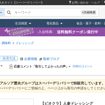
入れサイト【スーパーデリバリー】
お問い合わせ・ヘルプ
キーワード
+詳細検索
生活雑貨
電化製品
食品・菓子・飲料・
COUPON
送料無料クーポン発行中
入会特典
調味料
ドレッシング
・決済方法
企業情報
取材ブログ
応援コメント「取引してよかったの声」
）
15件のコメント
アルソア慧央グループは
スーパーデリバリーで
卸販売しています
ーパーデリバリーにご登録の上、ページ上から取引の申請をしてくださ
【ビオクラ】人参ドレッシング