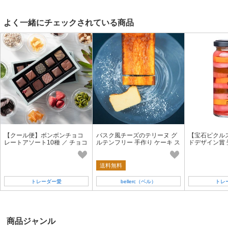
よく一緒にチェックされている商品
【クール便】ボンボンチョコ
バスク風チーズのテリーヌ グ
【宝石ピクルス
レートアソート10種 ／ チョコ
ルテンフリー 手作り ケーキ ス
ドデザイン賞
ギフト プレゼント バレンタイ
イーツ 白砂糖不使用
ニと大根のラ
ン
／ おつまみ 
送料無料
トレーダー愛
bellerc（ベル）
トレ
商品ジャンル