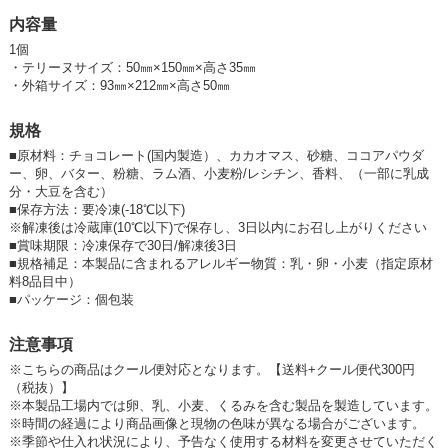
きをお届けします。
内容量
1個
・テリーヌサイズ：50㎜×150㎜×高さ35㎜
・外箱サイズ：93㎜×212㎜×高さ50㎜
規格
■
原材料：チョコレート(国内製造）、カカオマス、砂糖、ココアパウダ
ー、卵、バター、粉糖、ラム酒、小麦粉/レシチン、香料、（一部に乳成
分・大豆を含む）
■
保存方法：要冷凍(-18℃以下)
※解凍後は冷蔵庫(10℃以下)で保存し、3日以内にお召し上がりください
■
賞味期限：冷凍保存で30日/解凍後3日
■
規格補足：本製品に含まれるアレルギー物質：乳・卵・小麦（指定原材
料8品目中）
■
パッケージ：個包装
注意事項
※こちらの商品はクール便対応となります。【送料+クール便代300円
（税抜）】
※本製品工場内では卵、乳、小麦、くるみを含む製品を製造しています。
※時間の経過により商品画像と現物の色味が異なる場合がございます。
※季節や仕入れ状況により、予告なく使用する材料を変更させていただく