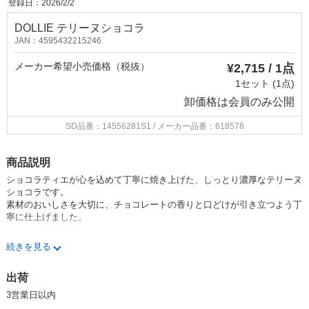
登録日：2026/2/2
DOLLIE テリーヌショコラ
JAN：4595432215246
メーカー希望小売価格（税抜）
¥2,715 / 1点
1セット (1点)
卸価格は
会員のみ公開
SD品番：14556281S1
/ メーカー品番：618578
商品説明
ショコラティエが心を込めて丁寧に焼き上げた、しっとり濃厚なテリーヌ
ショコラです。
素材のおいしさを大切に、チョコレートの香りと口どけが引き立つよう丁
寧に仕上げました。
一本まるごと包装しているので、箱を開けた瞬間から広がる甘い香りと特
続きを見る
別感をお楽しみいただけます。カットして少しずつ味わったり、大切な方
とシェアしたり。おうちでのくつろぎ時間にも、ちょっとした贈り物にも
出荷
ぴったりです。
3営業日以内
ひと口食べるたびに、やさしい甘さが心を包み込むような、幸せなひとと