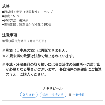
規格
【発酵方法】ALE（エール）
【スタイル】ウィートエール
■
原材料：麦芽（外国製造）、ホップ
【色】淡色
■
濃度：5.5%
【度数】5.5%
■
保存方法：要冷蔵
【苦味】★★☆☆☆
■
賞味期限：製造日から冷蔵で180日
【コク】★★★☆☆
【香り】★★☆☆☆
注意事項
【原材料】麦芽・ホップ
毎週水曜日定休日（発送不可日）
OHqtbA_O2DE
※和酒（日本産の酒）は再販できません。
※20歳未満の飲酒は法律で禁止されています。
※冷凍・冷蔵商品の取り扱いには各自治体の保健所への届け出
が必要となる場合がございます。
各自治体の保健所にご相談
のうえ、ご購入ください。
ナギサビール
取引条件
送料・決済方法
企業情報