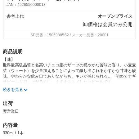
JAN：4526550000018
参考上代
オープンプライス
卸価格は
会員のみ公開
SD品番：15059885S2
/ メーカー品番：20001
商品説明
【味】
世界最高級品質と名高いチェコ産のザーツの穏やかな苦味と香り、小麦麦
芽（ウィート）を少量加えることによって醸し出されるかすかな甘味と酸
味。やわらかな飲み口でありながらも、キレが感じられる… 初めてナギ
サビールを召し上がる方に、まずオススメしたいビールです。
続きを見る
【ひと言メモ】
小麦麦芽（ウィート）を使ったスムースな味わいのビールを作りたい！
出荷
そんな思いから生まれたアメリカンウィート。「アメリカンウィートなの
にアメリカンホップでまとめていないのですか？」と尋ねられることがあ
翌営業日
ります。実は、その「アメリカン」という意味ではなく… 創業当初（19
97年）、クラフトビール界にまだ「アメリカンウィート」というカテゴリ
内容量
ーが存在していなかった時代、ドイツの小麦ビール「ヴァイツェン」より
も小麦麦芽の配合率が少ないという理由から、日本の「アメリカンコーヒ
330ml / 1本
ー」の「アメリカン」という言葉を引用したのが名前の由来です。