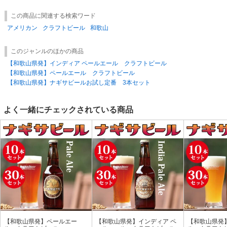
この商品に関連する検索ワード
アメリカン
クラフトビール
和歌山
このジャンルのほかの商品
【和歌山県発】インディア ペールエール クラフトビール
【和歌山県発】ペールエール クラフトビール
【和歌山県発】ナギサビールお試し定番 3本セット
よく一緒にチェックされている商品
【和歌山県発】ペールエー
【和歌山県発】インディア ペ
【和歌山県発