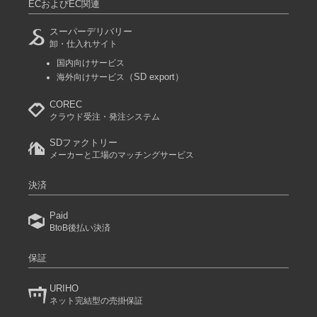
ECおよびEC関連
スーパーデリバリー
卸・仕入れサイト
国内向けサービス
（SD export）
海外向けサービス
COREC
クラウド受注・発注システム
SDファクトリー
メーカーと工場のマッチングサービス
決済
Paid
BtoB後払い決済
保証
URIHO
ネット完結型の売掛保証