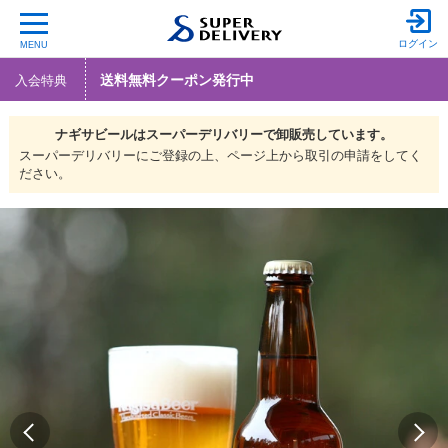
ログイン
MENU
送料無料クーポン発行中
入会特典
ナギサビールは
スーパーデリバリーで
卸販売しています。
スーパーデリバリーにご登録の上、ページ上から取引の申請をしてく
ださい。