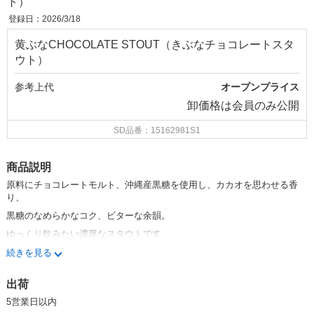
ト）
登録日：2026/3/18
黄ぶなCHOCOLATE STOUT（きぶなチョコレートスタ
ウト）
参考上代
オープンプライス
卸価格は
会員のみ公開
SD品番：15162981S1
商品説明
原料にチョコレートモルト、沖縄産黒糖を使用し、カカオを思わせる
香
り、
黒糖のなめらかなコク、ビターな余韻。
ゆっくり飲みたい濃厚なスタウトです。
続きを見る
スタイル：インペリアルスタウト
出荷
アルコール分：
7.5
％
5営業日以内