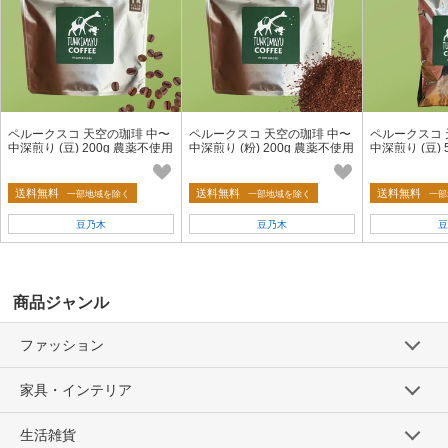
ペルークスコ 天空の珈琲 中〜
ペルークスコ 天空の珈琲 中〜
ペルークスコ 
中深煎り (豆) 200g 農薬不使用
中深煎り (粉) 200g 農薬不使用
中深煎り (豆)
【フェアトレード】
【フェアトレード】
【フェアトレ
送料無料
送料無料
送料無料
一部地域を除く
一部地域を除く
一部
豆乃木
豆乃木
豆
商品ジャンル
ファッション
家具・インテリア
生活雑貨