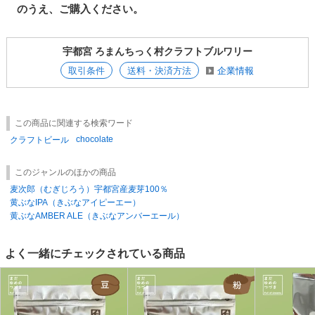
のうえ、ご購入ください。
宇都宮 ろまんちっく村クラフトブルワリー
取引条件
送料・決済方法
企業情報
この商品に関連する検索ワード
chocolate
クラフトビール
このジャンルのほかの商品
麦次郎（むぎじろう）宇都宮産麦芽100％
黄ぶなIPA（きぶなアイピーエー）
黄ぶなAMBER ALE（きぶなアンバーエール）
よく一緒にチェックされている商品