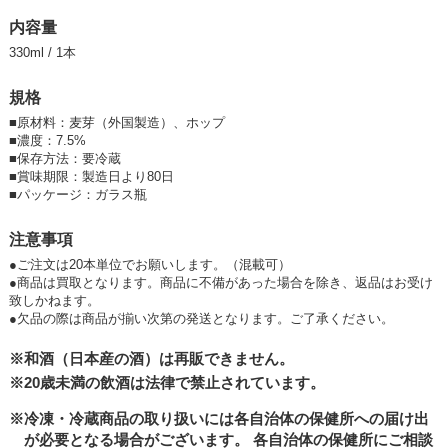
■1ケース/20本単位で発送します。
内容量
（混載可・各商品ページより20本単位になるようにご注文下さい。）
330ml / 1本
■ケースごとに送料がかかります。
規格
【ろまんちっく村ブルワリーのご紹介】
■
原材料：麦芽（外国製造）、ホップ
■
濃度：7.5%
〜麦処「栃木・宇都宮」から、ビールに地域をのせてお届けします〜
■
保存方法：要冷蔵
栃木県は大正時代から続く日本有数のビール麦生産地。こんな素晴らしい
■
賞味期限：製造日より80日
地元の歴史と文化を広く知っていただきたい。そんな思いから私たちは19
■
パッケージ：ガラス瓶
96年開業以来、栃木県宇都宮産麦芽を使用したビール造りを続けていま
す。
注意事項
ろまんちっく村では、原料（ビール麦）の栽培や製麦、農業体験、ビール
●ご注文は20本単位でお願いします。（混載可）
イベントを通し、ビール・栃木県に親しんでいただき「麦処とちぎ」のブ
●商品は買取となります。商品に不備があった場合を除き、返品はお受け
ランド作りに努めて参ります。
致しかねます。
どのビールをとっても地域の風景が見える、ろまんちっく村のクラフトビ
●欠品の際は商品が揃い次第の発送となります。ご了承ください。
ールをお楽しみください。
※和酒（日本産の酒）は再販できません。
※20歳未満の飲酒は法律で禁止されています。
※冷凍・冷蔵商品の取り扱いには各自治体の保健所への届け出
が必要となる場合がございます。
各自治体の保健所にご相談