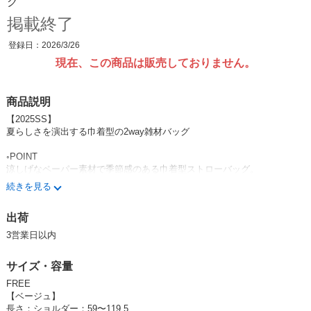
グ
掲載終了
登録日：2026/3/26
現在、この商品は販売しておりません。
商品説明
【2025SS】
夏らしさを演出する巾着型の2way雑材バッグ
◦POINT
涼しげなペーパー素材で季節感のある巾着型ストローバッグ。
軽量ながら見た目以上に収納力のある大容量バッグで、500mlペットボト
続きを見る
ルやハンディファン、長財布などが楽々入るのもポイント◎
ハンドルやドロスト部分には配色のフェイクレザーを使用して、きれいめ
出荷
感もプラスしました。
ハンドバッグとしても、取り外し可能なアジャスター付きストラップを付
3営業日以内
けてショルダーバッグとしてもお使いいただける2WAY仕様。
大きすぎず小さすぎないほどよいサイズ感なので、コーデの邪魔にならず
サイズ・容量
いろいろなスタイルに合わせていただけます。
夏らしさをバッグから取り入れられる、今季おすすめのアイテムです。
FREE
【ベージュ】
◦STYLING
長さ：ショルダー：59〜119.5