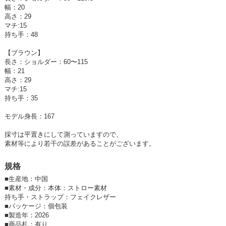
シンプルなキャミワンピースやフリルワンピースなどと合わせて、夏らし
幅：20
く大人かわいいコーデに。
高さ：29
カットソーやデニムなど定番カジュアルなスタイルにもおすすめです。
マチ:15
シンプルなデザインなのでいろいろなコーデに合わせやすく、
持ち手：48
手に持つだけで季節感を演出できる万能なおすすめアイテムです。
普段使いはもちろん、海やプール、旅行などのアウトドアにも◎
【ブラウン】
長さ：ショルダー：60〜115
◦DETAIL
幅：21
内側 オープンポケット×1
高さ：29
裏地あり
マチ:15
調節可能なショルダーストラップ付
持ち手：35
◦FABRIC
モデル身長：167
本体：夏らしいストロー素材
持ち手・ストラップ：フェイクレザー
採寸は平置きにして測っていますので、
素材等により若干の誤差があることがございます。
※撮影環境により、モデル着用画像は実際の商品と色味が異なって見える
規格
場合がございます。
また、PCやスマートフォンの環境により画面上と実物では多少色が異な
■
生産地：中国
って見える場合がございます。
■
素材・成分：本体：ストロー素材
詳細画像が実際の商品に一番近いお色となりますのでご確認ください。
持ち手・ストラップ：フェイクレザー
■
パッケージ：個包装
■
製造年：2026
■
商品札：有り