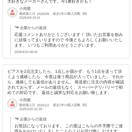
大好きなメーカーさんです。今1番好きかも！
場合がございます。
小売業
最終購入日
過去1年の購入回数
3回
2026/3/6
土日祝日はお休みを頂いております。
2025/4/9 20:41
その他、分からない事がございましたら
企業からの返信
お気軽にメッセージをお寄せください。
応援コメントありがとうございます！ 頂いたお言葉を励み
に頑張ってまいりますので 今後ともよろしくお願いいたし
ます。 いつもご利用ありがとうございます。
2025/4/10 08:44
ピアスを2点注文したら、1点しか届かず、もう1点を送って頂
くよう連絡したら、今度は違う商品が入っていました。 それか
ら、連絡しても返信がありません。 発送前に注文の内容が確認
されておらず、メールの返信もなく、スーパーデリバリーで初
めての対応です。 返信と誠実な対応をお願い致します。
小売業
最終購入日
過去1年の購入回数
3回
2026/1/2
2025/2/20 02:26
企業からの返信
お世話になっております。 この度はこちらの不手際でご迷
惑をおかけいたしましたこと心よりお詫び申し上げます。