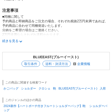
★新作はコチラ
★売れ筋はコチラ
注意事項
■同梱に関して
予約商品と即納商品をご注文の場合、それぞれ税抜2万円未満であれば、
予約商品に合わせて同梱発送いたします。
分納をご希望の場合はご連絡ください。
2万円未満ならそれぞれ送料かかります。
続きを見る
■予約販売商品に関して
ご注文後のキャンセルはお受けできません。
入荷予定日は目安ですので、配送状況によっては日程がずれる場合がござ
BLUEEAST(ブルーイースト)
います。
ご了承ください。
取引条件
送料・決済方法
企業情報
■納品に関して
たたみ納品となります。シワ等はスチームアイロンでの対応をお願いいた
します。
この商品に関連する検索ワード
■画像に関して
かごバッグ
ショルダー
クロシェ
鞄
BLUEEAST(ブルーイースト)
入荷
お使いのモニターによってお色が多少異なる場合がございます。
小物やアクセサリー等、コーディネイト用に使用したアイテムは参考商品
このジャンルのほかの商品
です。
2024新作【ハートポーチ付きフルートショルダーバッグ】鞄 ショルダーバ
商品には含まれません。
ッグ
生産・入荷時期によって記載された色、サイズ、デザイン、素材の質感等