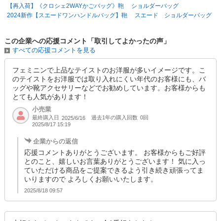
【再入荷】《クロシェ2WAYかごバッグ》鞄 ショルダーバッグ
が多少変更される場合がございます。
2024新作【スエードワンハンドルバッグ】鞄 スエード ショルダーバッグ
自社での撮影のため、画面上と実物では
多少色具合が異なって見える場合もございます。
この企業への応援コメント「取引してよかったの声」
できるだけ商品に色を近づけてはいますが、ご了承ください。
すべての応援コメントを見る
また、濃色は色移りにご注意ください。
※画像の転載はお断りしています。
フェミニンで上品なテイストのお洋服が多いイメージです。こ
のテイストをお洋服では取り入れにくい年代のお客様にも、バ
■在庫状況に関して
ッグや靴アクセサリーなどでお勧めしています。お客様からも
他店舗と共有在庫の為、売り違いが生じる場合がございます。
とても人気があります！
完売表示の商品でも、ご用意できる場合がございます。
小売業
まとまったご注文をご希望のお客様は恐れ入りますが
最終購入日
過去1年の購入回数
0回
2025/6/16
メッセージボックスよりご連絡お願い致します。
2025/8/17 15:19
■即納商品の発送日目安
企業からの返信
10：59までのご注文は3営業日以内に出荷いたします。(土日・祝日・祭日
応援コメントありがとうございます。 お客様からもご好評
除く）
とのこと、嬉しいお言葉ありがとうございます！ 気に入っ
ていただける商品をご提案できるよう引き続き頑張ってま
金曜日11：00〜土曜日のご注文は、月曜日から3営業日以内に出荷いたし
いりますので よろしくお願いいたします。
ます。
2025/8/18 09:57
日曜日以降のご注文は、火曜日から3営業日以内に出荷いたします。
※月曜出荷ご希望のお客様は、土曜日までにご注文ください。
※配送日をご指定されたとしても、ご注文状況によりご希望に添いかねる