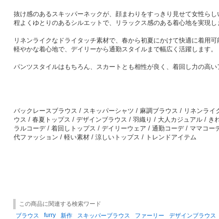
抜け感のあるスキッパーネックが、顔まわりをすっきり見せて女性らし
程よくゆとりのあるシルエットで、リラックス感のある着心地を実現し
リネンライクなドライタッチ素材で、春から初夏にかけて快適に着用可
軽やかな着心地で、デイリーから通勤スタイルまで幅広く活躍します。
パンツスタイルはもちろん、スカートとも相性が良く、着回し力の高い
バックレースブラウス / スキッパーシャツ / 麻調ブラウス / リネンライ
ウス / 春夏トップス / デザインブラウス / 羽織り / 大人カジュアル / 
ラルコーデ / 着回しトップス / デイリーウェア / 通勤コーデ / ママコーデ 
代ファッション / 軽い素材 / 涼しいトップス / トレンドアイテム
この商品に関連する検索ワード
furry
ブラウス
新作
スキッパーブラウス
ファーリー
デザインブラウス