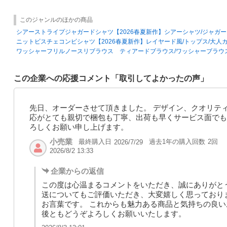
このジャンルのほかの商品
シアーストライプジャガードシャツ【2026春夏新作】シアーシャツ/ジャガー
ニットビスチェコンビシャツ【2026春夏新作】レイヤード風/トップス/大人
ワッシャーフリルノースリブラウス ティアードブラウス/ワッシャーブラウ
この企業への応援コメント「取引してよかったの声」
先日、オーダーさせて頂きました。 デザイン、クオリテ
応がとても親切で梱包も丁寧、出荷も早くサービス面でも
ろしくお願い申し上げます。
小売業
最終購入日
過去1年の購入回数
2回
2026/7/29
2026/8/2 13:33
企業からの返信
この度は心温まるコメントをいただき、誠にありがと
送についてもご評価いただき、大変嬉しく思っており
お言葉です。 これからも魅力ある商品と気持ちの良い
後ともどうぞよろしくお願いいたします。