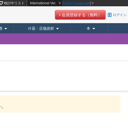
【スーパーデリバリー】
検討中リスト
International Ver.
Select Language
▼
会員登録する（無料）
ログイン
酒
什器・店舗資材
本
い。