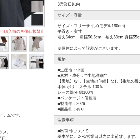
3営業日以内
サイズ・容量
サイズ：フリーサイズ(モデル160cm)
平置き・実寸
※購入前の画像転載禁止
着丈64cm 肩幅56.5cm 袖丈33cm 身幅55
※個体によって誤差がございます。
規格
■
生産地：中国
■
素材・成分：**生地詳細**
【裏地】なし【生地の伸縮】なし【生地の透
本体 ポリエステル 100％
レース部分 綿100％
■
パッケージ：個包装
■
製造年：2026
■
商品札：有り
イテムです。
注意事項
■出荷日について
ウス。
基本的に、2〜3営業日以内に出荷致します。
です。