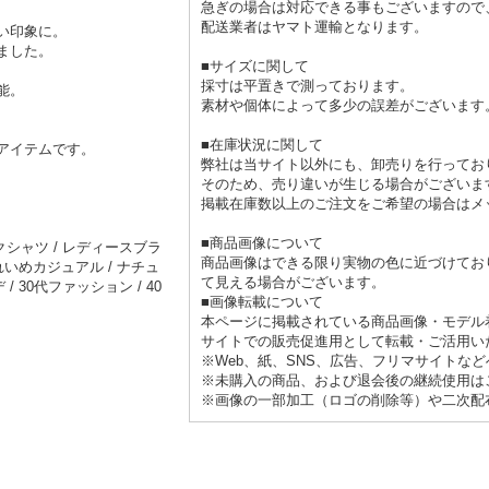
急ぎの場合は対応できる事もございますので
配送業者はヤマト運輸となります。
い印象に。
ました。
■サイズに関して
採寸は平置きで測っております。
能。
素材や個体によって多少の誤差がございます
■在庫状況に関して
アイテムです。
弊社は当サイト以外にも、卸売りを行ってお
そのため、売り違いが生じる場合がございま
掲載在庫数以上のご注文をご希望の場合はメ
■商品画像について
クシャツ / レディースブラ
商品画像はできる限り実物の色に近づけてお
きれいめカジュアル / ナチュ
て見える場合がございます。
/ 30代ファッション / 40
■画像転載について
本ページに掲載されている商品画像・モデル
サイトでの販売促進用として転載・ご活用い
※Web、紙、SNS、広告、フリマサイトな
※未購入の商品、および退会後の継続使用は
※画像の一部加工（ロゴの削除等）や二次配