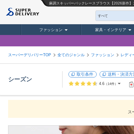
麻調スキッパーバックレースブラウス【2026新
すべて
ファッション
家具・インテリア
スーパーデリバリーTOP
全てのジャンル
ファッション
レディ
取引条件
送料・決済方
シーズン
4.6
（14件）
ス