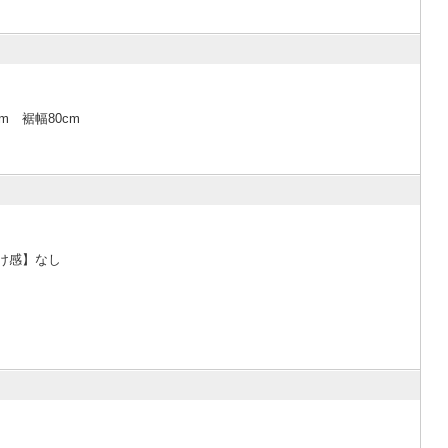
cm 裾幅80cm
け感】なし