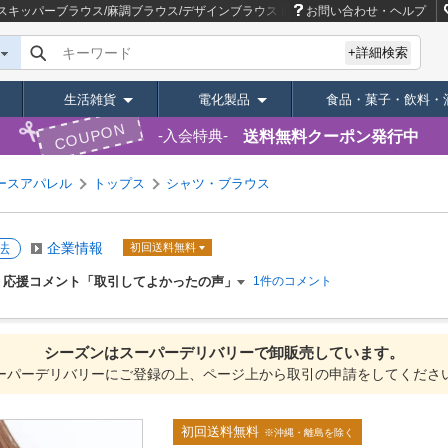
作】スキッパーブラウス/麻調ブラウス/デザインブラウス
商品ページ｜卸・仕入れサイト
お問い合わせ・ヘルプ
キーワード
+詳細検索
生活雑貨
電化製品
食品・菓子・飲料・
COUPON
送料無料クーポン発行中
入会特典
ースアパレル
トップス
シャツ・ブラウス
法
企業情報
初回送料無料
応援コメント「取引してよかったの声」
1件のコメント
シーズンは
スーパーデリバリーで
卸販売しています。
ーパーデリバリーにご登録の上、ページ上から取引の申請をしてくださ
初回送料無料
※沖縄・離島を除く