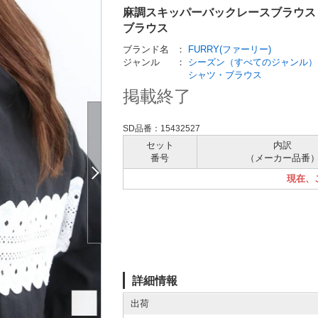
麻調スキッパーバックレースブラウ
ブラウス
ブランド名
：
FURRY(ファーリー)
ジャンル
：
シーズン（すべてのジャンル）
シャツ・ブラウス
掲載終了
SD品番：15432527
セット
内訳
番号
（メーカー
品番
現在、
詳細情報
出荷