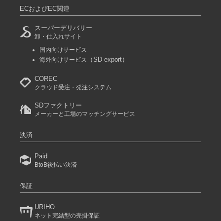
ECおよびEC関連
6-6 ブラック② 150cm
スーパーデリバリー
卸・仕入れサイト
参考上代
オープンプライス
国内向けサービス
SOLD OUT
（SD export）
海外向けサービス
SD品番：15745040S35
/ メーカー品番：226-00
COREC
クラウド受注・発注システム
6-6 ブラック② 160cm
SDファクトリー
参考上代
オープンプライス
メーカーと工場のマッチングサービス
SOLD OUT
決済
SD品番：15745040S36
/ メーカー品番：226-00
Paid
BtoB後払い決済
保証
URIHO
ネット完結型の売掛保証