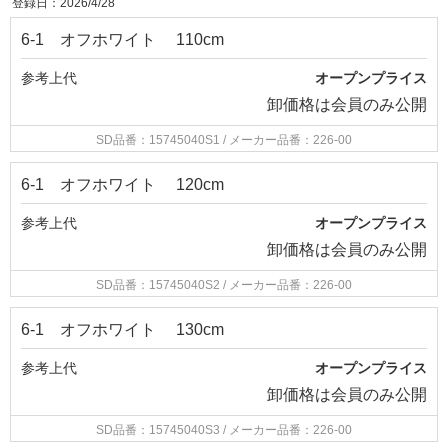
登録日：2026/4/28
6-1 オフホワイト 110cm
参考上代
オープンプライス
卸価格は
会員のみ公開
SD品番：15745040S1
/ メーカー品番：226-00
6-1 オフホワイト 120cm
参考上代
オープンプライス
卸価格は
会員のみ公開
SD品番：15745040S2
/ メーカー品番：226-00
6-1 オフホワイト 130cm
参考上代
オープンプライス
卸価格は
会員のみ公開
SD品番：15745040S3
/ メーカー品番：226-00