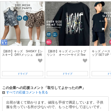
参考上代
オープンプライス
卸価格は
会員のみ公開
SD品番：15745040S19
/ メーカー品番：226-00
6-4 オフホワイト② 120cm
参考上代
オープンプライス
卸価格は
会員のみ公開
SD品番：15745040S20
/ メーカー品番：226-00
【新作】キッズ SHISKY【シ
【新作】キッズ インパクトプ
キッズ ノー
スキー】 DRYメッシュ 総柄
リント オーバーサイズ-Tee
ップ SET UP
ハーフパンツ「526-04」
「126-00」
6-4 オフホワイト② 130cm
参考上代
オープンプライス
ドライブ
ドライブ
ド
卸価格は
会員のみ公開
SD品番：15745040S21
/ メーカー品番：226-00
この企業への応援コメント「取引してよかったの声」
すべての応援コメントを見る
6-4 オフホワイト② 140cm
出荷が速くて助かります。値段も手頃で満足しています。子供
服を売っている所が少ないので、もっと増やしてほしいです。
参考上代
オープンプライス