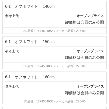
6-1 オフホワイト 140cm
参考上代
オープンプライス
卸価格は
会員のみ公開
SD品番：15745040S4
/ メーカー品番：226-00
6-1 オフホワイト 150cm
参考上代
オープンプライス
卸価格は
会員のみ公開
SD品番：15745040S5
/ メーカー品番：226-00
6-1 オフホワイト 160cm
参考上代
オープンプライス
卸価格は
会員のみ公開
SD品番：15745040S6
/ メーカー品番：226-00