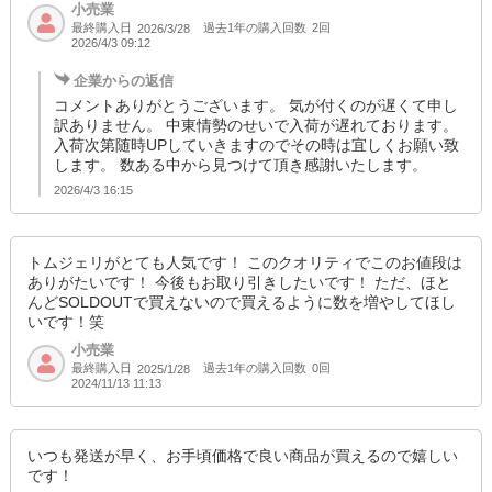
小売業
卸価格は
会員のみ公開
最終購入日
過去1年の購入回数
2回
2026/3/28
2026/4/3 09:12
SD品番：15745040S22
/ メーカー品番：226-00
企業からの返信
6-4 オフホワイト② 150cm
コメントありがとうございます。 気が付くのが遅くて申し
訳ありません。 中東情勢のせいで入荷が遅れております。
参考上代
入荷次第随時UPしていきますのでその時は宜しくお願い致
オープンプライス
します。 数ある中から見つけて頂き感謝いたします。
卸価格は
会員のみ公開
2026/4/3 16:15
SD品番：15745040S23
/ メーカー品番：226-00
6-4 オフホワイト② 160cm
トムジェリがとても人気です！ このクオリティでこのお値段は
ありがたいです！ 今後もお取り引きしたいです！ ただ、ほと
んどSOLDOUTで買えないので買えるように数を増やしてほし
参考上代
オープンプライス
いです！笑
SOLD OUT
小売業
最終購入日
過去1年の購入回数
0回
2025/1/28
SD品番：15745040S24
/ メーカー品番：226-00
2024/11/13 11:13
6-5 チャコール 110cm
いつも発送が早く、お手頃価格で良い商品が買えるので嬉しい
参考上代
オープンプライス
です！