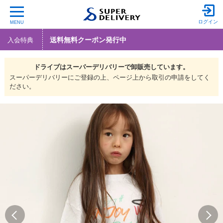
ログイン
MENU
送料無料クーポン発行中
入会特典
ドライブは
スーパーデリバリーで
卸販売しています。
スーパーデリバリーにご登録の上、ページ上から取引の申請をしてく
ださい。