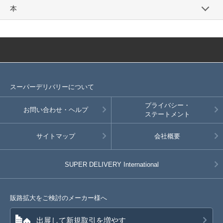
本
SD品番：15745040S28
/ メーカー品番：226-00
6-5 チャコール 150cm
参考上代
オープンプライス
卸価格は
会員のみ公開
SD品番：15745040S29
/ メーカー品番：226-00
スーパーデリバリーについて
6-5 チャコール 160cm
プライバシー・
お問い合わせ・ヘルプ
ステートメント
参考上代
オープンプライス
サイトマップ
会社概要
SOLD OUT
SD品番：15745040S30
/ メーカー品番：226-00
SUPER DELIVERY
International
6-6 ブラック② 110cm
参考上代
オープンプライス
販路拡大をご検討のメーカー様へ
卸価格は
会員のみ公開
出展して新規取引を増やす