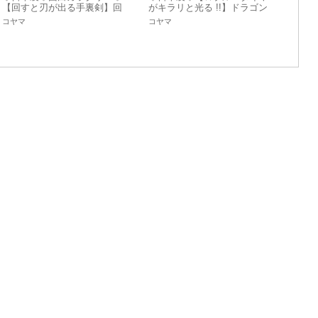
【回すと刃が出る手裏剣】回
がキラリと光る !!】ドラゴン
転龍手裏剣（丸）キーホルダ
ダイヤキーホルダー
コヤマ
コヤマ
ー