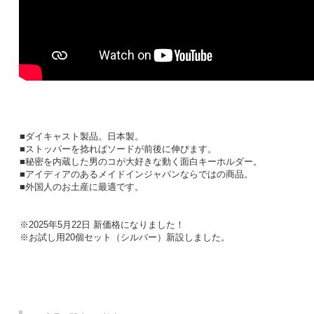
■ダイキャスト製品。日本製。
■ストッパーを捻ればソードが前後に伸びます。
■秘密を内蔵した男のコが大好きな動く面白キーホルダー。
■アイディアのあるメイドインジャパンならではの商品。
■外国人のお土産に最適です。
※2025年5月22日 新価格になりました！
※お試し用20個セット（シルバー）新設しました。