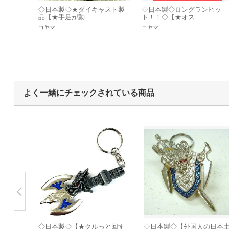
◇日本製◇★ダイキャスト製
◇日本製◇ロングランヒッ
品【★手足が動...
ト！！◇【★オス...
コヤマ
コヤマ
よく一緒にチェックされている商品
◇日本製◇【★クルっと回す
◇日本製◇【外国人の日本