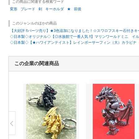
この商品に関連する検索ワード
変形
ブレード
剣
キーホルダ
★
前後
このジャンルのほかの商品
【大好評 !!パーツ売り】★3色追加になりました！☆スワロフスキー石付きキー
◇日本製◇オリジナル◇【◎水族館で一番人気 !!】マリンワールドミニ イ
◇日本製◇【★ハワイアンテイスト】レインボーサーフィン（大）カラビナ（
この企業の関連商品