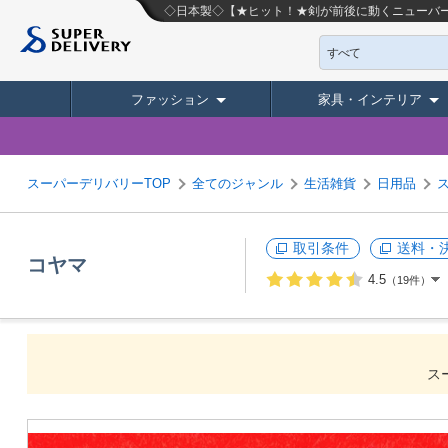
◇日本製◇【★ヒット！★剣が前後に動くニューバー
すべて
ファッション
家具・インテリア
スーパーデリバリーTOP
全てのジャンル
生活雑貨
日用品
取引条件
送料・
コヤマ
4.5
（19件）
ス