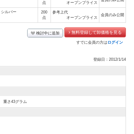
点
オープンプライス
 シルバー
200
参考上代
会員のみ公開
点
オープンプライス
無料登録して卸価格を見る
検討中に追加
すでに会員の方は
ログイン
登録日：2012/1/14
 重さ43グラム