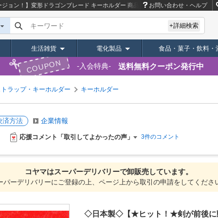
ジョン！】変形ドラゴンブレード キーホルダー
商品ページ｜卸・仕入れサイト【
お問い合わせ・ヘルプ
キーワード
+詳細検索
生活雑貨
電化製品
食品・菓子・飲料・
COUPON
送料無料クーポン発行中
入会特典
ストラップ・キーホルダー
キーホルダー
決済方法
企業情報
応援コメント「取引してよかったの声」
3件のコメント
コヤマは
スーパーデリバリーで
卸販売しています。
ーパーデリバリーにご登録の上、ページ上から取引の申請をしてくださ
◇日本製◇【★ヒット！★剣が前後に