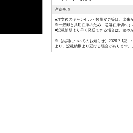
注意事項
■注文後のキャンセル・数量変更等は、出来
※一般卸と共用在庫のため、急遽在庫切れす
■
記載納期より早く発送できる場合は、速や
※
【納期についてのお知らせ】
2026.7.
より、記載納期より延びる場合があります。