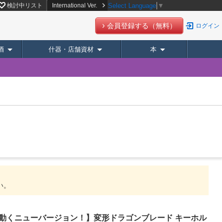
スーパーデリバリー】
検討中リスト
International Ver.
Select Language
▼
会員登録する（無料）
ログイン
酒
什器・店舗資材
本
い。
動くニューバージョン！】変形ドラゴンブレード キーホル