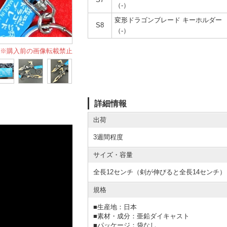
（-）
変形ドラゴンブレード キーホルダー
S8
（-）
※購入前の画像転載禁止
詳細情報
出荷
3週間程度
サイズ・容量
全長12センチ（剣が伸びると全長14センチ）
規格
■
生産地：日本
■
素材・成分：亜鉛ダイキャスト
■
パッケージ：袋なし