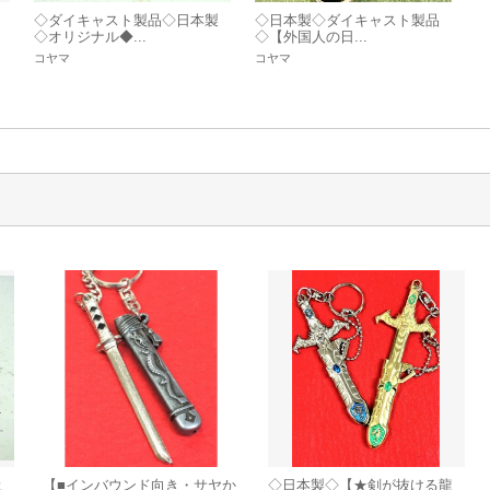
◇ダイキャスト製品◇日本製
◇日本製◇ダイキャスト製品
◇オリジナル◆...
◇【外国人の日...
コヤマ
コヤマ
土
【■インバウンド向き・サヤか
◇日本製◇【★剣が抜ける龍