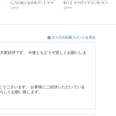
ソ
ら刀が抜ける日本刀！】サヤ
剣！】サヤ付ドラゴン剣 キー
付日本刀キーホルダー 龍デ
ホルダー バージョン2
コヤマ
コヤマ
ザイン入
すべての応援コメントを見る
大変好評です。 今後ともどうぞ宜しくお願いしま
とうございます。 お客様にご好評いただいている
よろしくお願い致します。