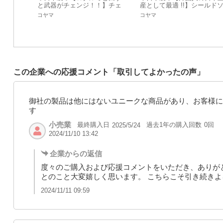
と武器がチェンジ！！】チェ
産として最適 !!】シールド
ンジソード キーホルダー
ード キーホルダー
コヤマ
コヤマ
この企業への応援コメント「取引してよかったの声」
御社の製品は他にはないユニークな商品があり、お客様に
す
小売業
最終購入日
過去1年の購入回数
0回
2025/5/24
2024/11/10 13:42
企業からの返信
度々のご購入および応援コメントをいただき、ありが
とのこと大変嬉しく思います。 こちらこそ引き続き
2024/11/11 09:59