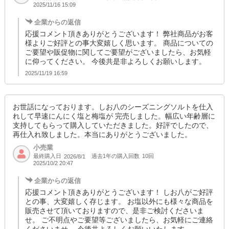
2025/11/16 15:09
企業からの返信
応援コメント頂きありがとうございます！ 弊社商品がお客
様よりご好評との事大変嬉しく思います。 商品についての
ご要望や販促物に関してご要望がございましたら、お気軽
に仰ってください。 今後共是非よろしくお願いします。
2025/11/19 16:59
お世話になっております。しお八のシーズニングソルトを仕入
れして早速にんにく塩と梅塩が 完売しました。幅広い年齢層に
支持してもらって購入していただきました。好評でしたので、
再仕入れ致しました。本当にありがとうございました。
小売業
最終購入日
過去1年の購入回数
10回
2026/8/1
2025/10/2 20:47
企業からの返信
応援コメント頂きありがとうございます！ しお八がご好評
との事、大変嬉しく存じます。 お塩以外にも様々な商品を
販売させて頂いておりますので、是非ご検討くださいま
せ。 ご不明点やご要望等ございましたら、お気軽にご連絡