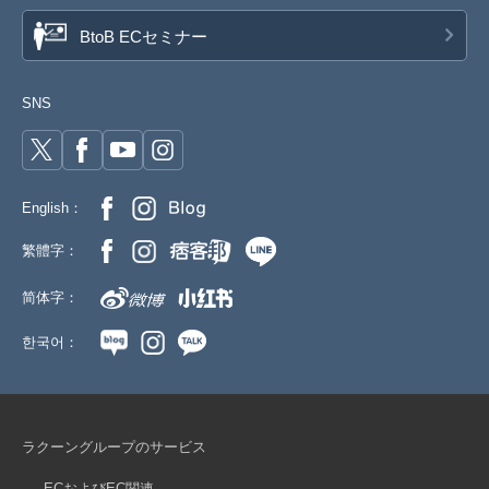
BtoB ECセミナー
SNS
English：
繁體字：
简体字：
한국어：
ラクーングループのサービス
ECおよびEC関連