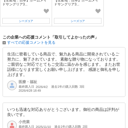
【生産地：日本】ホームメイ
【生産地：日本】ホームメイ
ドサングリア3...
ドサングリア3...
シーズコア
シーズコア
この企業への応援コメント「取引してよかったの声」
すべての応援コメントを見る
生活に密着している商品で、魅力ある商品に開発されているご
努力に、魅了されています。 素敵な贈り物になっております。
ご親切なご対応でとてもご交流に温かみを感じます。 またお世
話様になります宜しくお願い申し上げます。 感謝と御礼を申し
上げます。
医療・福祉
最終購入日
過去1年の購入回数
3回
2026/4/2
2026/4/28 18:49
いつも迅速な対応ありがとうございます。御社の商品は評判が
良いです。
小売業
最終購入日
過去1年の購入回数
2回
2025/11/10