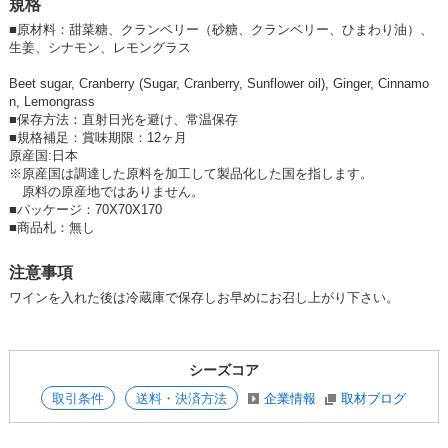
規格
■
原材料：甜菜糖、クランベリー（砂糖、クランベリー、ひまわり油）、
生姜、シナモン、レモングラス
Beet sugar, Cranberry (Sugar, Cranberry, Sunflower oil), Ginger, Cinnamo
n, Lemongrass
■
保存方法：直射日光を避け、常温保存
■
規格補足：賞味期限：12ヶ月
原産国:日本
※原産国は調達した原料を加工して製品化した国を指します。
原料の原産地ではありません。
■
パッケージ：70X70X170
■
商品札：無し
注意事項
ワインを入れた後は冷蔵庫で保存しお早めにお召し上がり下さい。
シーズコア
取引条件
送料・決済方法
企業情報
取材ブログ