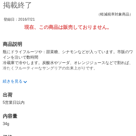
掲載終了
（軽減税率対象商品）
登録日：2016/7/21
現在、この商品は販売しておりません。
商品説明
瓶にドライフルーツや：甜菜糖、シナモンなどが入っています。市販のワ
インを注いで数時間
冷蔵庫で冷やします。炭酸水やソーダ、オレンジジュースなどで割れば、
冷たくフルーティーなサングリアの出来上がりです。
続きを見る
1.ワインを270ml注ぎます。
2.冷蔵庫で4時間冷やします。
出荷
3.炭酸水で割れば美味しいサングリアの出来上がり！
5営業日以内
Pour wine and let it sit for a few hours to create a refreshing citrus-scente
内容量
d Sangria. Chilling it and mixing it with carbonated water or orange juice is
recommended for serving.
34g