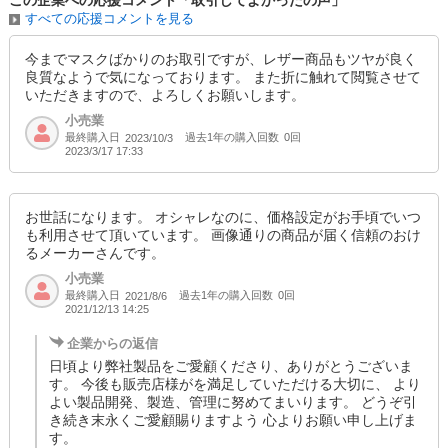
この企業への応援コメント「取引してよかったの声」
すべての応援コメントを見る
今までマスクばかりのお取引ですが、レザー商品もツヤが良く
良質なようで気になっております。 また折に触れて閲覧させて
いただきますので、よろしくお願いします。
小売業
最終購入日
過去1年の購入回数
0回
2023/10/3
2023/3/17 17:33
お世話になります。 オシャレなのに、価格設定がお手頃でいつ
も利用させて頂いています。 画像通りの商品が届く信頼のおけ
るメーカーさんです。
小売業
最終購入日
過去1年の購入回数
0回
2021/8/6
2021/12/13 14:25
企業からの返信
日頃より弊社製品をご愛顧くださり、ありがとうございま
す。 今後も販売店様がを満足していただける大切に、 より
よい製品開発、製造、管理に努めてまいります。 どうぞ引
き続き末永くご愛顧賜りますよう 心よりお願い申し上げま
す。