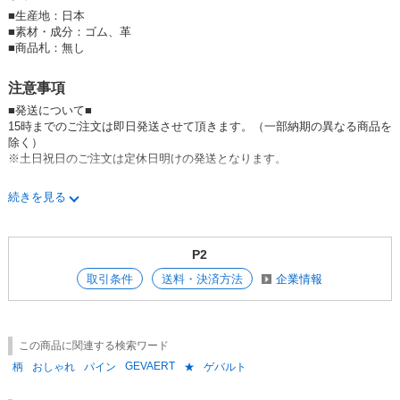
■
生産地：日本
■
素材・成分：ゴム、革
■
商品札：無し
注意事項
■発送について■
15時までのご注文は即日発送させて頂きます。（一部納期の異なる商品を
除く）
※土日祝日のご注文は定休日明けの発送となります。
■在庫について■
続きを見る
在庫管理には充分な注意をしておりますが、一般卸と在庫を共有しており
ますので、
システム上での在庫調整の更新に時間がかかり、
P2
ご注文頂いた後に商品完売のご連絡（メール）をさせていただく場合もご
ざいます。
取引条件
送料・決済方法
企業情報
誠に申し訳ございませんが、ご了承のほどよろしくお願い致します。
■ご注文について■
1点から発送させて頂きます。
この商品に関連する検索ワード
ご発注頂ける数量によって掛け率は変更致しますので、お気軽にご相談下
GEVAERT
さい。
柄
おしゃれ
パイン
★
ゲバルト
■返品交換について■