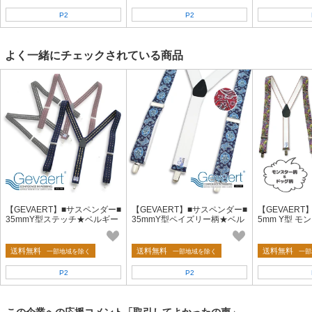
P2
P2
よく一緒にチェックされている商品
【GEVAERT】■サスペンダー■
【GEVAERT】■サスペンダー■
【GEVAERT
35mmY型ステッチ★ベルギー
35mmY型ペイズリー柄★ベル
5mm Y型 
ゲバルト社★日本製 おしゃれ
ギーゲバルト社★日本製 おし
柄 ゴム アメカ
ゴム生地 シンプル
ゃれ ゴム生地
性 ギフト パ
送料無料
送料無料
送料無料
一部地域を除く
一部地域を除く
一部
P2
P2