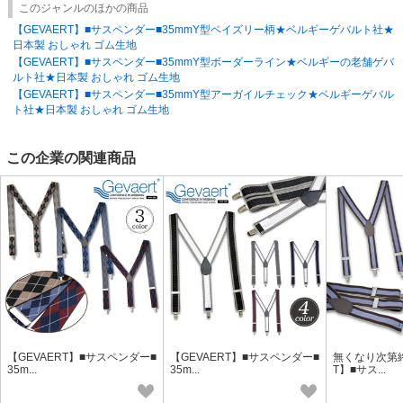
このジャンルのほかの商品
商品到着後、数量および破損品等の検品をお願いいたします。
【GEVAERT】■サスペンダー■35mmY型ペイズリー柄★ベルギーゲバルト社★
1週間をすぎました場合返品をお受けできない場合がございますので御了
日本製 おしゃれ ゴム生地
承ください。
【GEVAERT】■サスペンダー■35mmY型ボーダーライン★ベルギーの老舗ゲバ
尚、エンドユーザーに届いてからの不良品の交換は致しかねます。
ルト社★日本製 おしゃれ ゴム生地
【GEVAERT】■サスペンダー■35mmY型アーガイルチェック★ベルギーゲバル
ト社★日本製 おしゃれ ゴム生地
この企業の関連商品
【GEVAERT】■サスペンダー■
【GEVAERT】■サスペンダー■
無くなり次第終
35m...
35m...
T】■サス...