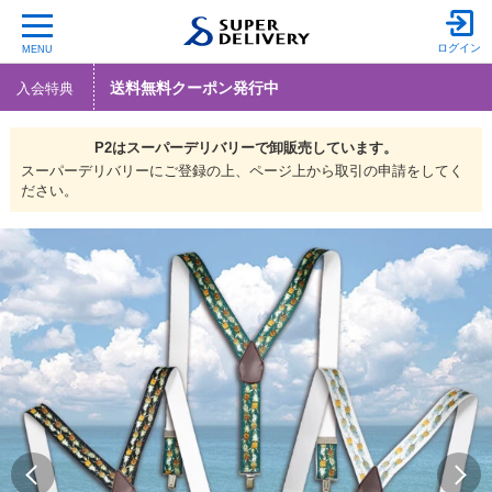
ログイン
MENU
送料無料クーポン発行中
入会特典
P2は
スーパーデリバリーで
卸販売しています。
スーパーデリバリーにご登録の上、ページ上から取引の申請をしてく
ださい。