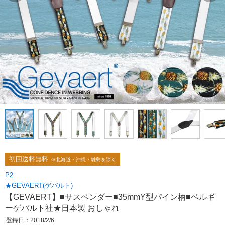
初回送料無料
※北海道・沖縄・離島を除く
P2
★GEVAERT(ゲバルト)
【GEVAERT】■サスペンダー■35mmY型パイン柄■ベルギ
ーゲバルト社★日本製 おしゃれ
登録日：2018/2/6