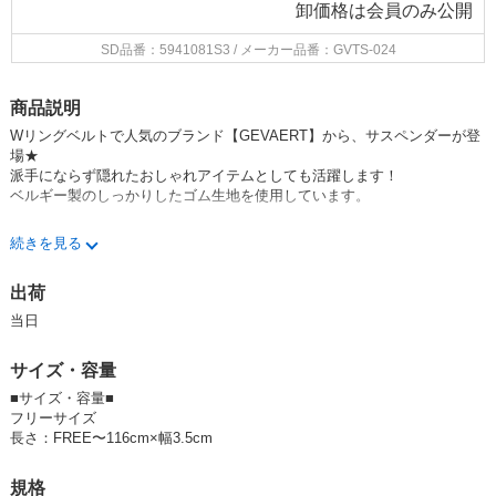
卸価格は
会員のみ公開
SD品番：5941081S3
/ メーカー品番：GVTS-024
商品説明
Wリングベルトで人気のブランド【GEVAERT】から、サスペンダーが登
場★
派手にならず隠れたおしゃれアイテムとしても活躍します！
ベルギー製のしっかりしたゴム生地を使用しています。
【GEVAERTとは】
続きを見る
1899年創業のベルギーの老舗織物メーカー「GEVAERT社（ゲバルト
社）」から生地を直接輸入して、
出荷
国内でベルトに仕上げたゲバルトベルト。
ゲバルト社とライセンス契約を結び、許可を得てネームをつけて販売して
当日
いるのは、国内ではP2のみです。
ヨーロッパのデザイナーならではの配色とセンスのユニークな生地が特
サイズ・容量
徴。
老若男女問わず人気のブランドです♪
■サイズ・容量■
フリーサイズ
☆☆GEVAERTシリーズは
コチラ
☆☆
長さ：FREE〜116cm×幅3.5cm
規格