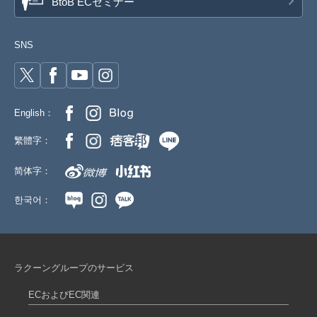
BtoB ECセミナー
SNS
English：
繁體字：
简体字：
한국어：
ラクーングループのサービス
ECおよびEC関連