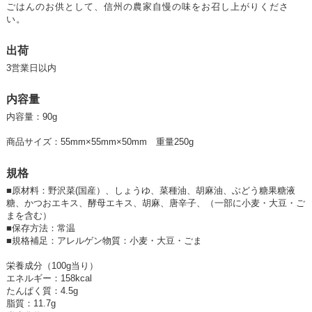
ごはんのお供として、信州の農家自慢の味をお召し上がりくださ
い。
出荷
3営業日以内
内容量
内容量：90g
商品サイズ：55mm×55mm×50mm 重量250g
規格
■
原材料：野沢菜(国産）、しょうゆ、菜種油、胡麻油、ぶどう糖果糖液
糖、かつおエキス、酵母エキス、胡麻、唐辛子、（一部に小麦・大豆・ご
まを含む）
■
保存方法：常温
■
規格補足：アレルゲン物質：小麦・大豆・ごま
栄養成分（100g当り）
エネルギー：158kcal
たんぱく質：4.5g
脂質：11.7g