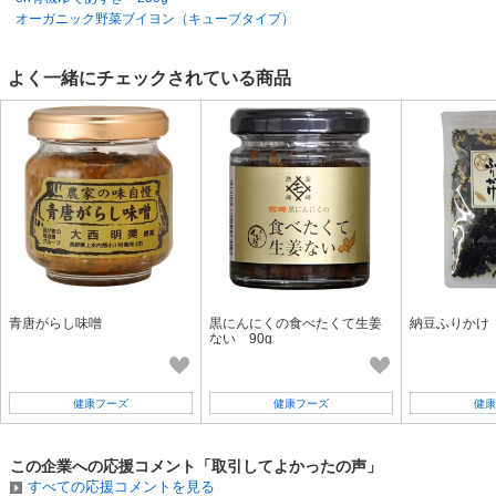
オーガニック野菜ブイヨン（キューブタイプ）
よく一緒にチェックされている商品
青唐がらし味噌
黒にんにくの食べたくて生姜
納豆ふりかけ
ない 90g
健康フーズ
健康フーズ
健康
この企業への応援コメント「取引してよかったの声」
すべての応援コメントを見る