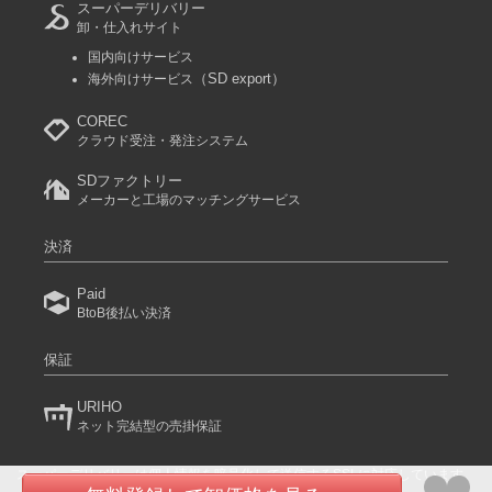
スーパーデリバリー
卸・仕入れサイト
国内向けサービス
（SD export）
海外向けサービス
COREC
クラウド受注・発注システム
SDファクトリー
メーカーと工場のマッチングサービス
決済
Paid
BtoB後払い決済
保証
URIHO
ネット完結型の売掛保証
スーパーデリバリーは個人情報を暗号化して送信するSSLに対応しています。
(C) 2024 RACCOON COMMERCE, Inc. All rights reserved.