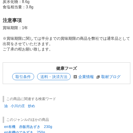
炭水化物：8.6g
食塩相当量：3.8g
注意事項
賞味期限：1年
※賞味期限に関しては半分までの賞味期限の商品を弊社では通常品として
出荷をさせていただきます。
ご了承の程お願い致します。
健康フーズ
取引条件
送料・決済方法
企業情報
取材ブログ
この商品に関連する検索ワード
油
小川の庄
炒め
このジャンルのほかの商品
en有機 赤飯用あずき 230g
en有機ゆであずき 250g