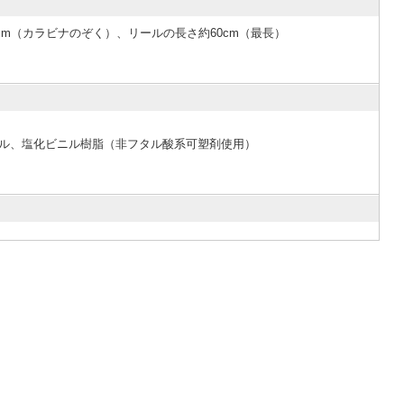
4.5cm（カラビナのぞく）、リールの長さ約60cm（最長）
ステル、塩化ビニル樹脂（非フタル酸系可塑剤使用）