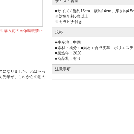
サイズ・容量
■サイズ / 縦約15cm、横約14cm、厚さ約
※対象年齢6歳以上
※カラビナ付き
※購入前の画像転載禁止
規格
■
生産地：中国
■
素材・成分：■素材 / 合成皮革、ポリエ
■
製造年：2020
■
商品札：有り
注意事項
スになりました。ねば〜っ
く光景が、これからの朝の