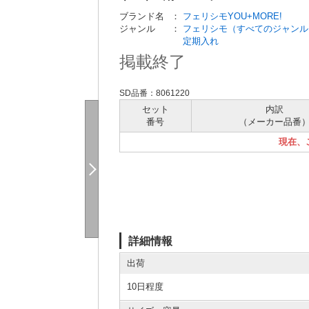
ブランド名
：
フェリシモYOU+MORE!
ジャンル
：
フェリシモ（すべてのジャンル
定期入れ
掲載終了
SD品番：8061220
セット
内訳
番号
（メーカー
品番
現在、
詳細情報
出荷
10日程度