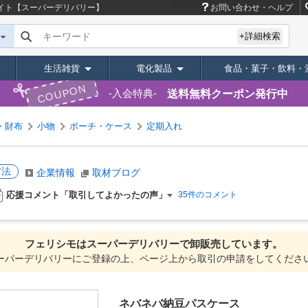
イト【スーパーデリバリー】
お問い合わせ・ヘルプ
キーワード
+詳細検索
生活雑貨
電化製品
食品・菓子・飲料・
COUPON
送料無料クーポン発行中
入会特典
・財布
小物
ポーチ・ケース
定期入れ
方法
企業情報
取材ブログ
応援コメント「取引してよかったの声」
35件のコメント
フェリシモは
スーパーデリバリーで
卸販売しています。
ーパーデリバリーにご登録の上、ページ上から取引の申請をしてくださ
ネバネバ納豆パスケース