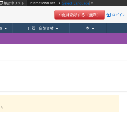
検討中リスト
International Ver.
Select Language
▼
会員登録する（無料）
ログイン
酒
什器・店舗資材
本
い。