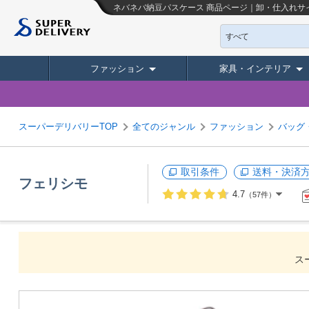
ネバネバ納豆パスケース
商品ページ｜卸・仕入れサ
すべて
ファッション
家具・インテリア
スーパーデリバリーTOP
全てのジャンル
ファッション
バッグ
取引条件
送料・決済
フェリシモ
4.7
（57件）
ス