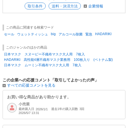
間違いご注文へ対応ができませんのでご注文の際はご注意ください。
取引条件
送料・決済方法
企業情報
※商品写真はできる限り実物の色に近づけるようにしておりますが、
お使いのモニター 設定や環境により商品と色味が異なる場合がございま
この商品に関連する検索ワード
す。
big
HADARIKI
セール
ウェットティッシュ
アルコール除菌
緊急
このジャンルのほかの商品
日本マスク スヌーピー不織布マスク大人用 7枚入
HADARIKI 高性能4層不織布マスク業務用 100枚入り (ベトナム製)
日本マスク ムーミン不織布マスク大人用 7枚入
この企業への応援コメント「取引してよかったの声」
すべての応援コメントを見る
お買い得な商品があり助かります。
小売業
最終購入日
過去1年の購入回数
3回
2026/1/1
2026/5/7 13:31