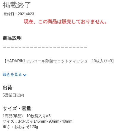
掲載終了
登録日：2021/4/23
現在、この商品は販売しておりません。
商品説明
＿＿＿＿＿＿＿＿＿＿＿＿＿＿＿＿＿＿＿＿＿＿
【HADARIKI アルコール除菌ウェットティッシュ 10枚入り×3】
続きを見る
肌に直接触れるので拭き心地のよい柔らかシートを使用しました！
ポケットタイプで軽く薄く持ち運びしやすい！
出荷
5営業日以内
【用途】
■お食事前などの手の清拭
サイズ・容量
■ドライブやキャンプ、外出先でお水がない時
1商品(単品) 10枚袋入り×3
サイズ：おおよそ145mm×90mm×40mm
■スポーツ後の汗拭き
重さ：おおよそ120g
■キッチンや身の回り品の除菌