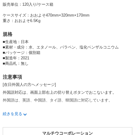
販売単位：120入り/ケース箱
■製品 日本製
ケースサイズ：おおよそ470mm×320mm×170mm
重さ：おおよそ6.5Kg
■メーカー HADARIKI
■JANコード 4562256338772
規格
＿＿＿＿＿＿＿＿＿＿＿＿＿＿＿＿＿＿＿＿＿
■
生産地：日本
■
素材・成分：水、エタノール、パラペン、塩化ベンザルコニウム
■
パッケージ：個別箱
■
製造年：2021
■
商品札：無し
注意事項
[在日外国人の方へメッセージ]
外国語対応は、画面上部右上の切り替えボタンでおこないます。
外国語は、英語、中国語、タイ語、韓国語に対応しています。
続きを見る
オーダーは、日本語ページ受付だけになります。
ご注文後の決済方法やご注文内容、数量など
マルチウコーポレーション