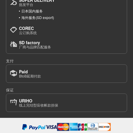
批发平台
(341-27)
日本国内服务
1点/组
批发价:
仅限会员
售罄
海外服务(SD export)
COREC
6-6 炭色/B110cm
云订购系统
(341-27)
SD factory
1点/组
厂商与品牌匹配服务
批发价:
仅限会员
售罄
支付
6-6 炭色/B120cm
Paid
(341-27)
BtoB延期付款
1点/组
批发价:
仅限会员
有库存
保证
6-6 炭色/130厘米
URIHO
线上完结型应收帐款担保
(341-27)
1点/组
批发价:
仅限会员
有库存
6-6 炭色/140厘米