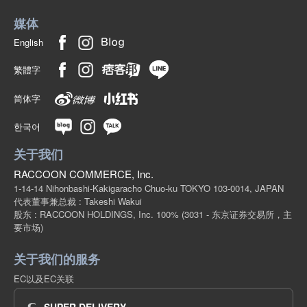
(341-27)
媒体
1点/组
批发价:
仅限会员
有库存
English
6-5岁海军/130厘米
繁體字
(341-27)
简体字
1点/组
批发价:
仅限会员
售罄
한국어
6-5岁海军/140厘米
关于我们
(341-27)
RACCOON COMMERCE, Inc.
1点/组
批发价:
仅限会员
售罄
1-14-14 Nihonbashi-Kakigaracho Chuo-ku TOKYO 103-0014, JAPAN
代表董事兼总裁 : Takeshi Wakui
股东 : RACCOON HOLDINGS, Inc. 100%
(3031 - 东京证券交易所，主
6-5岁海军/B150厘米
要市场)
(341-27)
关于我们的服务
1点/组
批发价:
仅限会员
售罄
EC以及EC关联
6-5 深蓝色/160厘米
SUPER DELIVERY