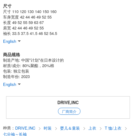
尺寸
(341-26)
尺寸 110 120 130 140 150 160
1点/组
批发价:
仅限会员
售罄
车身宽度 42 44 46 49 52 55
长度 49 52 55 59 63 67
肩宽 42 44 46 49 52 55
6-3摩卡/130厘米
袖长 33.5 37.5 41.5 46 52 54.5
(341-26)
English
1点/组
批发价:
仅限会员
有库存
商品规格
制造产地: 中国*计划*在日本设计的
6-3摩卡/A140厘米
材质/成分: 80%聚酯，20%棉
包装: 独立包装
(341-26)
制造年份: 2023
1点/组
批发价:
仅限会员
售罄
English
6-3摩卡/A150厘米
DRIVE,INC
(341-26)
厂商简介
1点/组
批发价:
仅限会员
售罄
种类
:
DRIVE,INC
时装
婴儿＆童装
上衣
T 恤/上衣
6-3摩卡/A160厘米
七分袖～长袖