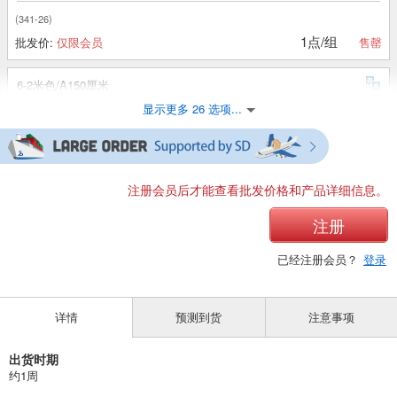
(341-26)
1点/组
批发价:
仅限会员
售罄
6-2米色/A150厘米
显示更多 26 选项...
(341-26)
1点/组
批发价:
仅限会员
售罄
6-2米色/A160厘米
注册会员后才能查看批发价格和产品详细信息。
(341-26)
注册
1点/组
批发价:
仅限会员
售罄
已经注册会员？
登录
6-3摩卡/A110厘米
详情
预测到货
注意事项
(341-26)
1点/组
批发价:
仅限会员
售罄
出货时期
约1周
6-3摩卡/A120cm