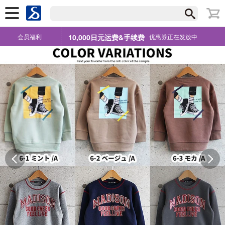
会员福利
10,000日元运费&手续费
优惠券正在发放中