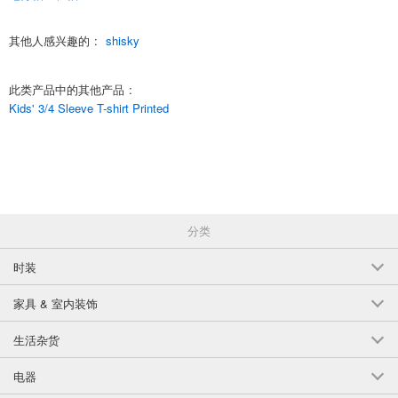
(341-26)
其他人感兴趣的
:
shisky
1点/组
批发价:
仅限会员
售罄
6-4岁的Mokuhaku Gray/B110cm
此类产品中的其他产品
:
Kids' 3/4 Sleeve T-shirt Printed
(341-27)
1点/组
批发价:
仅限会员
售罄
6-4岁 灰色的Mokuhaku/B120cm
(341-27)
分类
1点/组
批发价:
仅限会员
有库存
时装
6-4岁 灰色的Mokuhaku/130厘米
家具 & 室内装饰
(341-27)
1点/组
生活杂货
批发价:
仅限会员
有库存
电器
6-4岁 灰色的Mokuhaku/140厘米