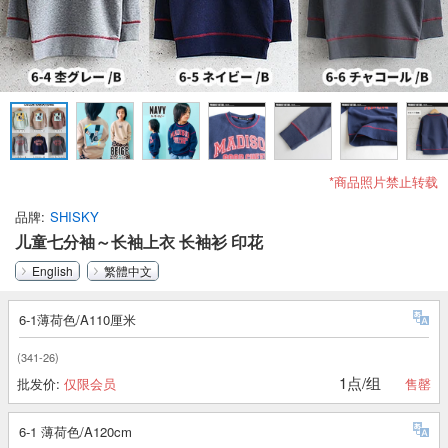
*商品照片禁止转载
品牌
SHISKY
儿童七分袖～长袖上衣 长袖衫 印花
English
繁體中文
6-1薄荷色/A110厘米
(341-26)
1点/组
批发价:
仅限会员
售罄
6-1 薄荷色/A120cm