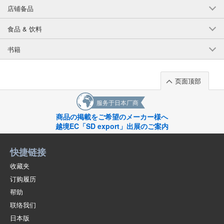
店铺备品
(341-27)
1点/组
批发价:
仅限会员
有库存
食品 & 饮料
6-4岁 灰色的Mokuhaku/B150cm
书籍
(341-27)
1点/组
批发价:
仅限会员
售罄
页面顶部
服务于日本厂商
6-4岁 灰色的Mokuhaku/160厘米
商品の掲載をご希望のメーカー様へ
(341-27)
越境EC「SD export」出展のご案内
1点/组
批发价:
仅限会员
售罄
快捷链接
6-5 深蓝色/B110厘米
收藏夹
订购履历
(341-27)
1点/组
批发价:
仅限会员
售罄
帮助
联络我们
6-5 深蓝色/B120cm
日本版