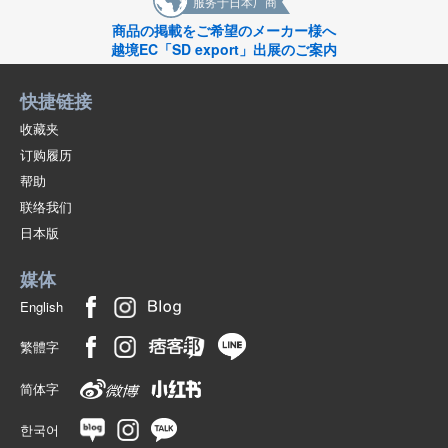
服务于日本厂商
商品の掲載をご希望のメーカー様へ
越境EC「SD export」出展のご案内
快捷链接
收藏夹
订购履历
帮助
联络我们
日本版
媒体
English
繁體字
简体字
한국어