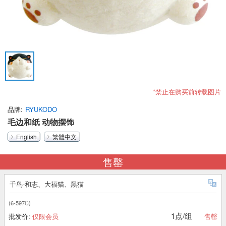
*禁止在购买前转载图片
品牌
RYUKODO
毛边和纸 动物摆饰
English
繁體中文
售罄
千鸟-和志、大福猫、黑猫
(6-597C)
1点/组
批发价:
仅限会员
售罄