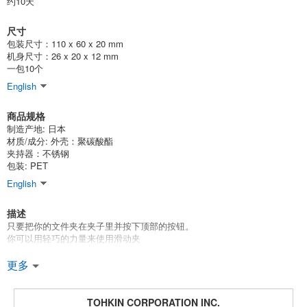
约10天
尺寸
包装尺寸：110 x 60 x 20 mm
机身尺寸：26 x 20 x 12 mm
一包10个
English
商品规格
制造产地: 日本
材质/成分: 外壳：聚碳酸酯
夹持器：不锈钢
包装: PET
English
描述
只要把你的文件夹在夹子里并按下顶部的按钮。
你可以用轻巧的力量来使用滑动夹
尺寸L可以容纳1至60张复印纸。
更多
便于整理你的文件。
它有5种颜色：蓝色、粉色、黄色、绿色和紫色。
[2018年秋冬新品]。
TOHKIN CORPORATION INC.