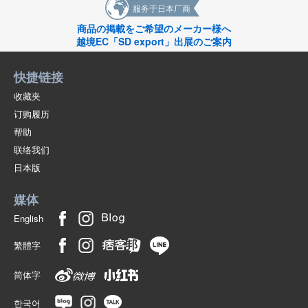
服务于日本厂商
商品の掲載をご希望のメーカー様へ
越境EC「SD export」出展のご案内
快捷链接
收藏夹
订购履历
帮助
联络我们
日本版
媒体
English
繁體字
简体字
한국어