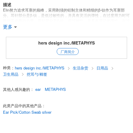
描述
Elin努力追求耳塞的巅峰，采用剃须的铝制主体和精细的β-钛作为耳塞部
分。耳针部分是β-钛，是低过敏性的，并具有灵活的弹性，在过度用力时可
释放不必要的力量。耳针部分是β-钛，低过敏性，并具有灵活的弹性，在过
度用力时可释放不必要的力量。挖耳勺部分是β-钛，低过敏性，具有灵活的
更多
弹性，当施加过量的力量时，会释放出不必要的力量，我们在使用过程中
实现了完美的舒适性，不会损害耳朵。作为所使用材料的一个特点，它具
有抗菌功能，使耳针能够始终保持清洁。
hers design inc./METAPHYS
厂商简介
elin的目标是通过用机械加工的铝体来保护精致的β-钛耳塞，从而达到耳塞
的顶峰。
这种保护帽不仅可以卫生地携带，而且还可以在办公桌上立起来。
种类
:
hers design inc./METAPHYS
生活杂货
日用品
钛合金耳针由β-钛制成，耐氧化，不会引起金属过敏，并具有灵活的弹力，
所以即使施加了过大的力，力也会逸出，达到舒适的感觉，而不会损害耳
卫生用品
挖耳勺/棉签
道。
English
其他人感兴趣的
:
ear
METAPHYS
此类产品中的其他产品
:
Ear Pick/Cotton Swab silver