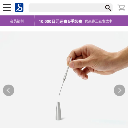
会员福利
10,000日元运费&手续费
优惠券正在发放中