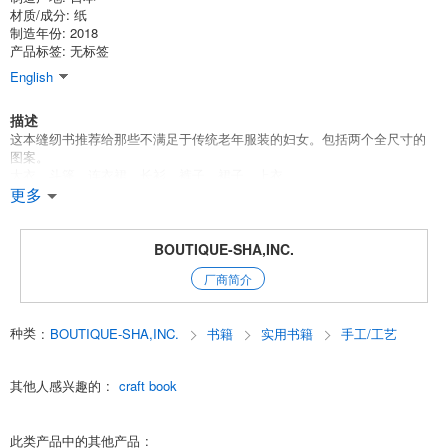
材质/成分: 纸
制造年份: 2018
产品标签: 无标签
English
描述
这本缝纫书推荐给那些不满足于传统老年服装的妇女。包括两个全尺寸的
图案。
大衣、斗篷、连衣裙、长衫、裤子、裙子、上衣
更多
捆绑式制造商
2张装订的图案纸
名人
BOUTIQUE-SHA,INC.
类别：缝制秋冬装
厂商简介
English
种类
:
BOUTIQUE-SHA,INC.
书籍
实用书籍
手工/工艺
其他人感兴趣的
:
craft book
此类产品中的其他产品
: