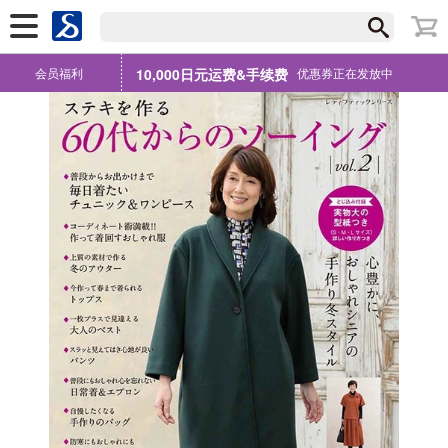
会员福利
10,000日元运费&手续费
优惠券正在发放中