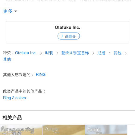
风格。
更多
简洁可爱的图案戒指新上市了!
一件永不过时的标准品。3种类型，两种颜色。
它符合所有的时尚品味。
Otafuku Inc.
厂商简介
*[安琪]安琪系列在这里!
*其他戒指在这里
English
种类
:
Otafuku Inc.
时装
配饰＆珠宝首饰
戒指
其他
其他
其他人感兴趣的
:
RING
此类产品中的其他产品
:
Ring 2-colors
相关产品