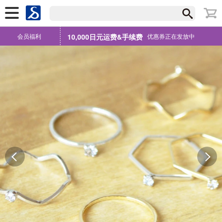
会员福利
10,000日元运费&手续费
优惠券正在发放中