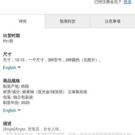
已经注册会员？
登录
详情
预测到货
注意事项
出货时期
约1周
尺寸
尺寸：12-13，一个尺寸，3种型号，2种颜色（见图片）。
English
商品规格
制造产地: 韩国
材质/成分: 镀黄铜（亚光金/铑涂层） 立体氧化锆
包装: 独立包装袋
制造年份: 2025
English
描述
[Angie]Angie 质量高，有女人味。
高品质和女性化。考虑到日常使用。这是一种适合平静和略微成熟的人的