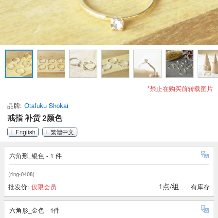
*禁止在购买前转载图片
品牌
Otafuku Shokai
戒指 补货 2颜色
English
繁體中文
六角形_银色 - 1 件
(ring-0408)
1点/组
批发价:
仅限会员
有库存
六角形_金色 - 1件