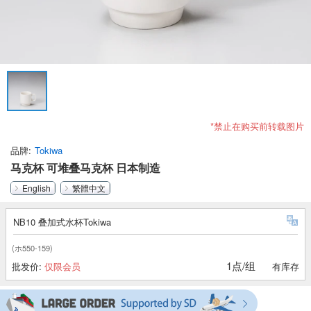
*禁止在购买前转载图片
品牌
Tokiwa
马克杯 可堆叠马克杯 日本制造
English
繁體中文
NB10 叠加式水杯Tokiwa
(ホ550-159)
1点/组
批发价:
仅限会员
有库存