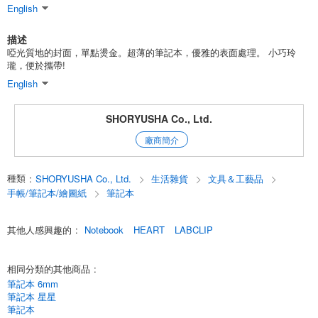
English
描述
啞光質地的封面，單點燙金。超薄的筆記本，優雅的表面處理。 小巧玲
瓏，便於攜帶!
English
SHORYUSHA Co., Ltd.
廠商簡介
種類
:
SHORYUSHA Co., Ltd.
生活雜貨
文具＆工藝品
手帳/筆記本/繪圖紙
筆記本
其他人感興趣的
:
Notebook
HEART
LABCLIP
相同分類的其他商品
:
筆記本 6mm
筆記本 星星
筆記本