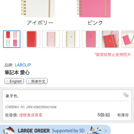
*購買前禁止使用照片
品牌
LABCLIP
筆記本 愛心
English
简体中文
象牙色。
(CMSN01-IV)
JAN:4582355001636
5個/組
批發價:
僅限會員查看
有庫存