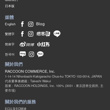
(140-18)
日本版
1個/組
批發價:
僅限會員查看
有庫存
媒體
6-5歲海軍130釐米
English
(140-18)
繁體字
1個/組
批發價:
僅限會員查看
售罄
简体字
6-5歲海軍140釐米
한국어
(140-18)
關於我們
1個/組
批發價:
僅限會員查看
售罄
RACCOON COMMERCE, Inc.
1-14-14 Nihonbashi-Kakigaracho Chuo-ku TOKYO 103-0014, JAPAN
6-5歲 深藍色 150釐米
代表董事兼總裁 : Takeshi Wakui
股東 : RACCOON HOLDINGS, Inc. 100%
(3031 - 東京證券交易所, 主
(140-18)
要市場)
1個/組
批發價:
僅限會員查看
售罄
關於我們的服務
6-5歲海軍160釐米
EC以及EC關連