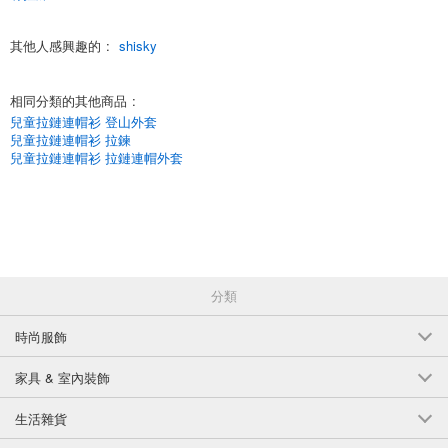
(140-17)
其他人感興趣的
:
shisky
1個/組
批發價:
僅限會員查看
售罄
6-4卡其色110釐米
相同分類的其他商品
:
兒童拉鏈連帽衫 登山外套
(140-18)
兒童拉鏈連帽衫 拉鍊
1個/組
兒童拉鏈連帽衫 拉鏈連帽外套
批發價:
僅限會員查看
有庫存
6-4卡其色120釐米
(140-18)
1個/組
批發價:
僅限會員查看
有庫存
分類
6-4卡其色130釐米
時尚服飾
(140-18)
家具 & 室內裝飾
1個/組
批發價:
僅限會員查看
有庫存
生活雜貨
6-4卡其色140釐米