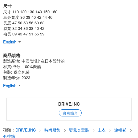
尺寸
(140-17)
尺寸 110 120 130 140 150 160
1個/組
批發價:
僅限會員查看
有庫存
車身寬度 36 38 40 42 44 46
長度 47 50 53 56 60 63
肩寬 32 34 36 38 40 42
6-3 黑色 130釐米
袖長 39 43 47 51 55 59
(140-17)
English
1個/組
批發價:
僅限會員查看
售罄
商品規格
製造產地:
中國*計劃*在日本設計的
6-3 黑色 140釐米
材質/成分:
100%聚酯
包裝:
獨立包裝
(140-17)
製造年份: 2023
1個/組
批發價:
僅限會員查看
售罄
English
6-3 黑色 150釐米
DRIVE,INC
(140-17)
廠商簡介
1個/組
批發價:
僅限會員查看
售罄
種類
:
DRIVE,INC
時尚服飾
嬰兒＆童裝
上衣
連帽衫
6-3 黑色 160釐米
有拉鍊