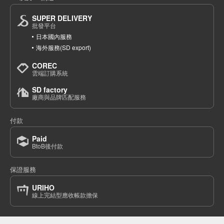
(140-18)
SUPER DELIVERY
1個/組
批發價:
僅限會員查看
售罄
批發平台
日本國內服務
海外服務(SD export)
6-6 黑色 110釐米
COREC
(140-18)
雲端訂購系統
1個/組
批發價:
僅限會員查看
有庫存
SD factory
廠商與品牌匹配服務
6-6 黑色 120釐米
付款
(140-18)
1個/組
批發價:
僅限會員查看
有庫存
Paid
BtoB後付款
6-6 黑色 130釐米
保證服務
(140-18)
URIHO
1個/組
批發價:
僅限會員查看
售罄
線上完結型應收帳款擔保
6-6 黑色 140釐米