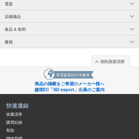
電器
(140-18)
1個/組
批發價:
僅限會員查看
售罄
店鋪備品
食品 & 飲料
6-4卡其色150釐米
(140-18)
書籍
1個/組
批發價:
僅限會員查看
售罄
回到頁面頂部
6-4卡其色160釐米
希望參展的日本廠商
(140-18)
商品の掲載をご希望のメーカー様へ
1個/組
批發價:
僅限會員查看
售罄
越境EC「SD export」出展のご案内
6-5歲的海軍110釐米
快速連結
(140-18)
收藏清單
1個/組
批發價:
僅限會員查看
有庫存
購買紀錄
幫助
6-5歲海軍120釐米
聯絡我們