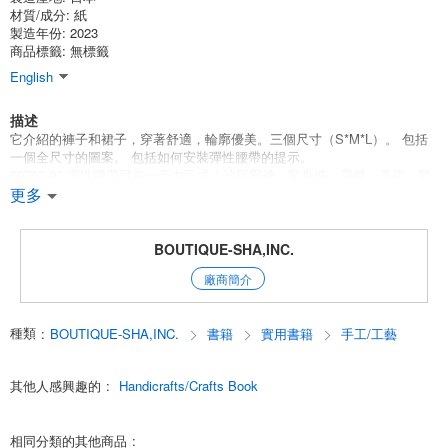
材質/成分:
紙
製造年份: 2023
商品標籤: 無標籤
English
描述
它介紹的褲子和裙子，穿著舒適，輪廓優美。三個尺寸（S*M*L）。 包括
一個全尺寸的圖案。 包括如何安裝彈性腰帶的提示。
69702-93 彈性腰帶可在一天內完成！沙羅爾褲、緊身褲、寬褲、直裙、緊
身裙
更多
圖案紙1件
BOUTIQUE-SHA,INC.
類別：縫制四季服裝
廠商簡介
English
種類
:
BOUTIQUE-SHA,INC.
書籍
實用書籍
手工/工藝
其他人感興趣的
:
Handicrafts/Crafts Book
相同分類的其他商品
: