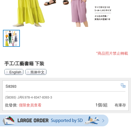
*商品照片禁止轉載
手工/工藝書籍 下裝
English
简体中文
S8393
(S8393)
JAN:978-4-8347-8393-3
1個/組
批發價:
僅限會員查看
有庫存