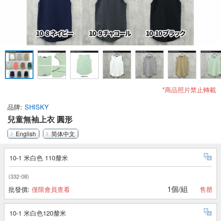
*商品照片禁止轉載
品牌
SHISKY
兒童無袖上衣 圓形
English
简体中文
10-1 米白色 110釐米
(332-08)
1個/組
批發價:
僅限會員查看
售罄
10-1 米白色120釐米