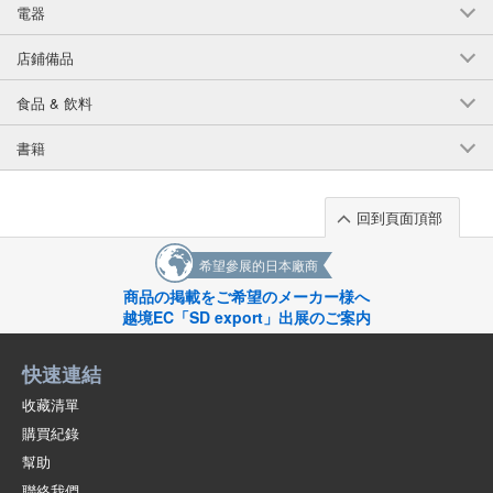
電器
(332-08)
1個/組
批發價:
僅限會員查看
售罄
店鋪備品
食品 & 飲料
10-4薄荷150釐米
(332-08)
書籍
1個/組
批發價:
僅限會員查看
有庫存
回到頁面頂部
10-4 mint 160 cm
希望參展的日本廠商
(332-08)
商品の掲載をご希望のメーカー様へ
1個/組
批發價:
僅限會員查看
售罄
越境EC「SD export」出展のご案内
10-5 橙色 110釐米
快速連結
(332-08)
收藏清單
1個/組
批發價:
僅限會員查看
有庫存
購買紀錄
幫助
10-5橙色120釐米
聯絡我們