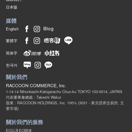
(332-08)
日本版
1個/組
批發價:
僅限會員查看
售罄
媒體
10-5 橙色 130 釐米
English
(332-08)
繁體字
1個/組
批發價:
僅限會員查看
售罄
简体字
10-5 橙色140釐米
한국어
(332-08)
關於我們
1個/組
批發價:
僅限會員查看
售罄
RACCOON COMMERCE, Inc.
1-14-14 Nihonbashi-Kakigaracho Chuo-ku TOKYO 103-0014, JAPAN
10-5 橙色150釐米
代表董事兼總裁 : Takeshi Wakui
股東 : RACCOON HOLDINGS, Inc. 100%
(3031 - 東京證券交易所, 主
(332-08)
要市場)
1個/組
批發價:
僅限會員查看
售罄
關於我們的服務
10-5橙色160釐米
EC以及EC關連