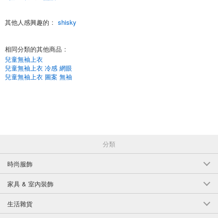
(332-08)
其他人感興趣的
:
shisky
1個/組
批發價:
僅限會員查看
售罄
10-4薄荷糖110釐米
相同分類的其他商品
:
兒童無袖上衣
(332-08)
兒童無袖上衣 冷感 網眼
1個/組
兒童無袖上衣 圖案 無袖
批發價:
僅限會員查看
有庫存
10-4薄荷糖120釐米
(332-08)
1個/組
批發價:
僅限會員查看
售罄
分類
10-4 薄荷130釐米
時尚服飾
(332-08)
家具 & 室內裝飾
1個/組
批發價:
僅限會員查看
售罄
生活雜貨
10-4薄荷糖140釐米