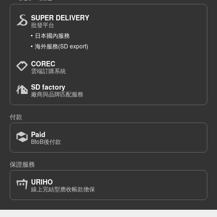
(332-08)
SUPER DELIVERY
1個/組
批發價:
僅限會員查看
售罄
批發平台
日本國內服務
海外服務(SD export)
10-6 摩卡 110釐米
COREC
(332-08)
雲端訂購系統
1個/組
批發價:
僅限會員查看
有庫存
SD factory
廠商與品牌匹配服務
10-6 莫卡120釐米
付款
(332-08)
1個/組
批發價:
僅限會員查看
售罄
Paid
BtoB後付款
10-6 莫卡130釐米
保證服務
(332-08)
URIHO
1個/組
批發價:
僅限會員查看
售罄
線上完結型應收帳款擔保
10-6摩卡140釐米