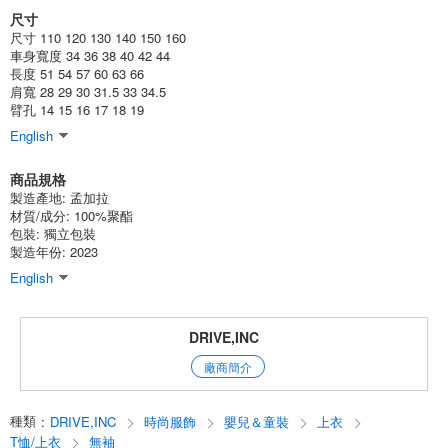
尺寸
(332-08)
尺寸 110 120 130 140 150 160
1個/組
批發價:
僅限會員查看
售罄
車身寬度 34 36 38 40 42 44
長度 51 54 57 60 63 66
肩寬 28 29 30 31.5 33 34.5
10-3米色130釐米
臂孔 14 15 16 17 18 19
(332-08)
English
1個/組
批發價:
僅限會員查看
售罄
商品規格
製造產地:
孟加拉
10-3米色140釐米
材質/成分:
100%聚酯
包裝:
獨立包裝
(332-08)
製造年份: 2023
1個/組
批發價:
僅限會員查看
售罄
English
10-3米色150釐米
DRIVE,INC
(332-08)
廠商簡介
1個/組
批發價:
僅限會員查看
有庫存
種類
:
DRIVE,INC
時尚服飾
嬰兒＆童裝
上衣
10-3米色160釐米
T恤/上衣
無袖