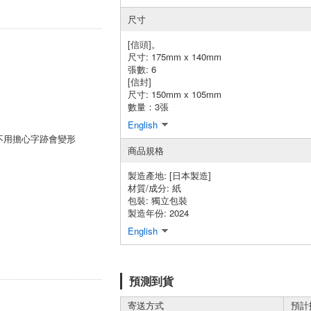
尺寸
[信頭]。
尺寸: 175mm x 140mm
張數: 6
[信封]
尺寸: 150mm x 105mm
數量：3張
English
不用擔心字跡會變形
商品規格
製造產地:
[日本製造]
材質/成分:
紙
包裝:
獨立包裝
製造年份: 2024
English
預測到貨
寄送方式
預計