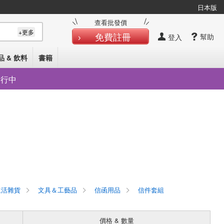
日本版
查看批發價
+更多
免費註冊
幫助
登入
品 & 飲料
書籍
發行中
活雜貨
文具＆工藝品
信函用品
信件套組
價格 & 數量