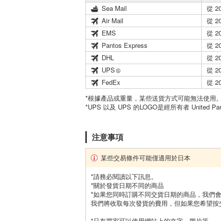
Sea Mail
從 2
Air Mail
從 2
EMS
從 2
Pantos Express
從 2
DHL
從 2
UPS
從 2
FedEx
從 2
*根據產品或重量，某些送貨方式可能無法使用
*UPS 以及 UPS 的LOGO是經所有者 United Par
注意事項
某些交易條件可能僅適用於日本
*請務必閱讀以下訊息。
*關於發貨日期不同的商品
*如果您同時訂購不同交貨日期的商品，我們
我們將收取每次發貨的費用，但如果您希望按
*只有買家可以使用網站上的文字、圖片等。