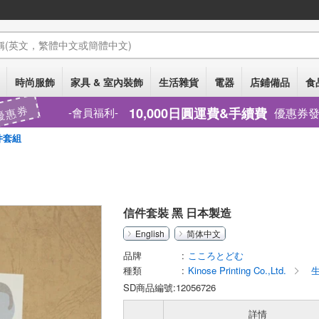
稱
(英文，繁體中文或簡體中文)
時尚服飾
家具 & 室內裝飾
生活雜貨
電器
店鋪備品
食
優惠券
10,000日圓運費&手續費
優惠券
會員福利
件套組
信件套裝 黑 日本製造
English
简体中文
品牌
こころとどむ
種類
Kinose Printing Co.,Ltd.
生
SD商品編號:12056726
詳情