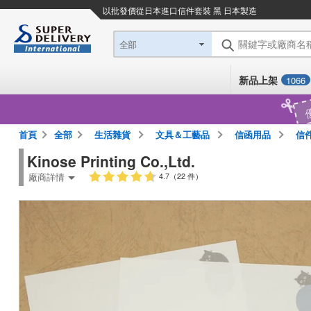
以批發價從日本進口
信件套裝 黑 日本製造
關鍵字或廠商名
全部
新品上架
1066
首頁
全部
生活雜貨
文具＆工藝品
信函用品
信
Kinose Printing Co.,Ltd.
廠商詳情
4.7（22 件）