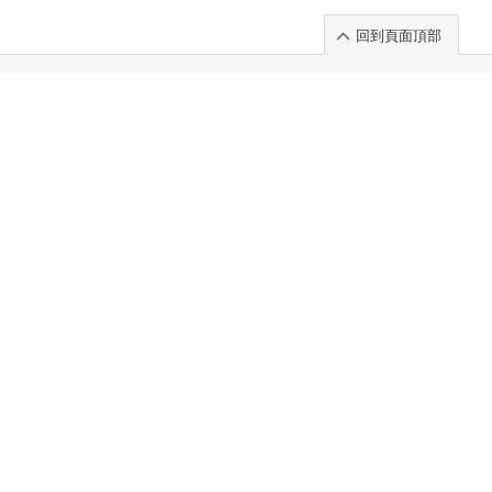
回到頁面頂部
rt」出展のご案内
.
 Chuo-ku TOKYO 103-0014, JAPAN
. 100%