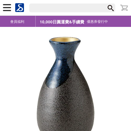
會員福利
10,000日圓運費&手續費
優惠券發行中