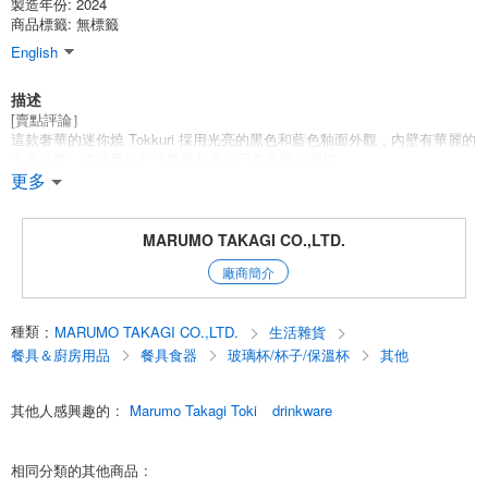
製造年份: 2024
商品標籤: 無標籤
English
描述
[賣點評論］
這款奢華的迷你燒 Tokkuri 採用光亮的黑色和藍色釉面外觀，內壁有華麗的
金色裝飾。建議用於日式餐廳和高級日本餐廳的擺盤。
更多
[產品設計細節］
外層是巨大的黑色背景，上面覆蓋著流動、光亮的深藍色，讓您每次拿起
它時都能享受到表情的變化。內部採用真金裝飾，每次斟酒時都會閃耀出
MARUMO TAKAGI CO.,LTD.
奢華的光芒。設計融合了傳統與現代，適合從日常生活到特殊場合的各種
廠商簡介
用途。
既能感受到陶器的溫暖和手工製作的用心，又能在商店中經久耐用。作為
種類
:
MARUMO TAKAGI CO.,LTD.
生活雜貨
饋贈海外客戶的禮品和饋贈禮品，它們也具有很高的價值。
餐具＆廚房用品
餐具食器
玻璃杯/杯子/保溫杯
其他
系列產品（單獨銷售）
Aonagashi Uchikin 1-Gou Tokuguri SD 部件號：12820089
其他人感興趣的
:
Marumo Takagi Toki
drinkware
青葉內錦清酒杯 SD 部件號: 12820090
English
相同分類的其他商品
: