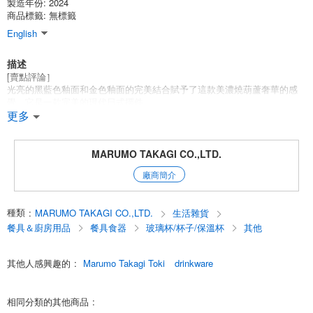
製造年份: 2024
商品標籤: 無標籤
English
描述
[賣點評論］
光亮的黑藍色釉面和金色釉面的完美結合賦予了這款美濃燒葫蘆奢華的感
覺。它是一款完美的現代日式擺件。
更多
[產品設計細節］
黑色底座上的深藍色釉面外表光亮，會隨著光線的角度發生微妙的變化。
內部飾有金色裝飾，在倒入清酒的瞬間閃耀出華麗的光澤。低調而不失時
MARUMO TAKAGI CO.,LTD.
尚感的設計更能提升優質清酒的口感。
廠商簡介
非常適合在高級旅店、Kappo 和日本餐廳中擺放。該設計融合了傳統與現
代，也深受海外客戶的青睞。
種類
:
MARUMO TAKAGI CO.,LTD.
生活雜貨
系列產品（單獨銷售）
餐具＆廚房用品
餐具食器
玻璃杯/杯子/保溫杯
其他
Aonagashi Uchikin 2-Gou Tokutte SD 部件號：12820088
青那菓子內錦一溝十勝 SD 部件號: 12820089
其他人感興趣的
:
Marumo Takagi Toki
drinkware
English
相同分類的其他商品
: