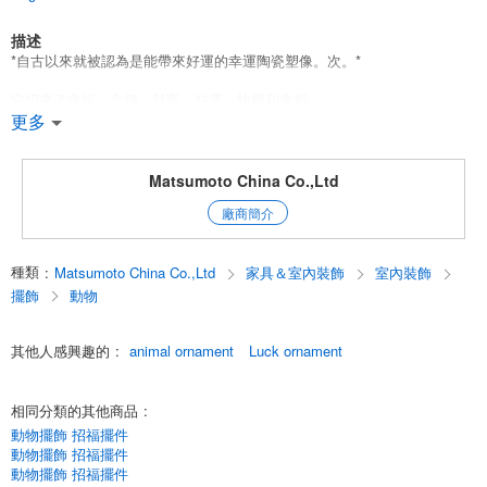
描述
*自古以來就被認為是能帶來好運的幸運陶瓷塑像。次。*
它招來了幸福、金錢、財富、好運、快樂和幸福。
它可以很容易地放置在一個小空間裡，創造一個有趣的好運和吉祥的氛
更多
圍。
它招來了幸福、金錢、財富、好運、快樂和幸福。
價格和尺寸都很合理，適合私人使用、紀念品和紀念日的禮物。
Matsumoto China Co.,Ltd
展示各種各樣的幸運飾物也會產生銷售效果。
廠商簡介
English
種類
:
Matsumoto China Co.,Ltd
家具＆室內裝飾
室內裝飾
擺飾
動物
其他人感興趣的
:
animal ornament
Luck ornament
相同分類的其他商品
:
動物擺飾 招福擺件
動物擺飾 招福擺件
動物擺飾 招福擺件