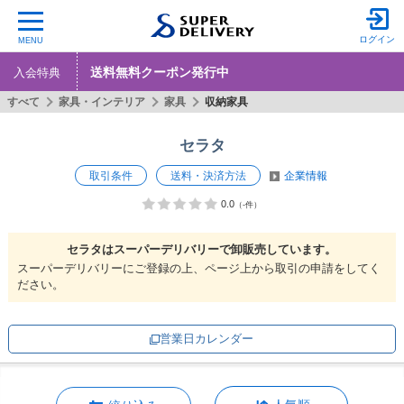
ログイン
MENU
送料無料クーポン発行中
入会特典
すべて
家具・インテリア
家具
収納家具
セラタ
取引条件
送料・決済方法
企業情報
0.0
（-件）
セラタは
スーパーデリバリーで
卸販売しています。
スーパーデリバリーにご登録の上、ページ上から取引の申請をしてく
ださい。
営業日カレンダー