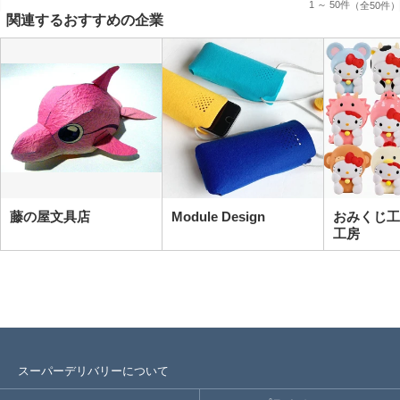
1 ～ 50件
（全50件）
関連するおすすめの企業
藤の屋文具店
Module Design
おみくじ工
工房
スーパーデリバリーについて