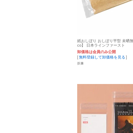
紙おしぼり おしぼり平型 未晒無地
co】 日本ラインファースト
卸価格は会員のみ公開
[
無料登録して卸価格を見る
]
折兼