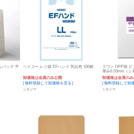
ムバッグ 平
ヘイコー レジ袋 EFハンド 乳白色 100枚
スワン OPP袋 ピ
厚み0.03mm（
卸価格は会員のみ公開
卸価格は会員のみ
[
無料登録して卸価格を見る
]
[
無料登録して卸
シモジマ
シモジマ