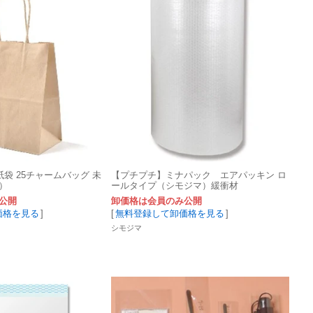
紙袋 25チャームバッグ 未
【プチプチ】ミナパック エアパッキン ロ
）
ールタイプ（シモジマ）緩衝材
公開
卸価格は会員のみ公開
価格を見る
]
[
無料登録して卸価格を見る
]
シモジマ