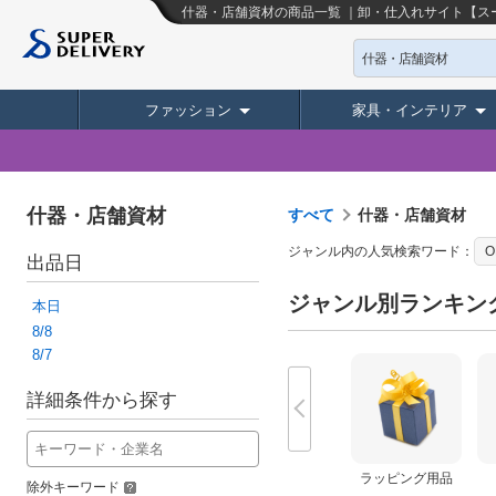
什器・店舗資材の商品一覧 ｜卸・仕入れサイト【ス
什器・店舗資材
ファッション
家具・インテリア
什器・店舗資材
すべて
什器・店舗資材
ジャンル内の人気検索ワード：
O
出品日
ジャンル別ランキン
本日
8/8
8/7
詳細条件から探す
ラッピング用品
除外キーワード