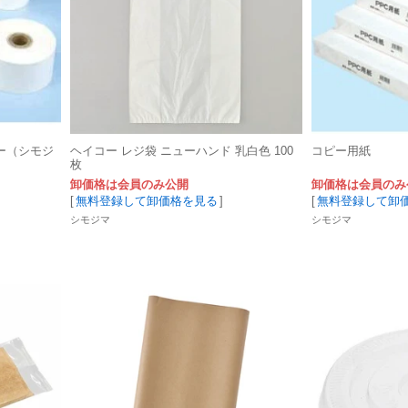
ー（シモジ
ヘイコー レジ袋 ニューハンド 乳白色 100
コピー用紙
枚
卸価格は会員のみ公開
卸価格は会員のみ
[
無料登録して卸価格を見る
]
[
無料登録して卸
シモジマ
シモジマ