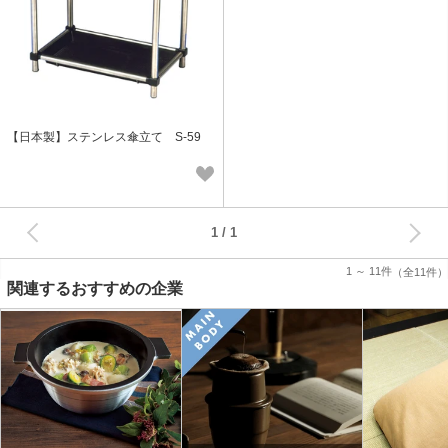
【日本製】ステンレス傘立て S-59
次へ
1
1 ～ 11件
（全11件）
関連するおすすめの企業