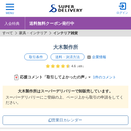
ログイン
MENU
送料無料クーポン発行中
入会特典
すべて
家具・インテリア
インテリア雑貨
大木製作所
取引条件
送料・決済方法
企業情報
4.6
（4件）
応援コメント「取引してよかったの声」
1件のコメント
大木製作所は
スーパーデリバリーで
卸販売しています。
スーパーデリバリーにご登録の上、ページ上から取引の申請をしてく
ださい。
営業日カレンダー