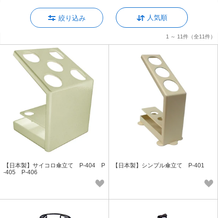
人気順
絞り込み
1 ～ 11件
（全11件）
【日本製】サイコロ傘立て P-404 P
【日本製】シンプル傘立て P-401
-405 P-406