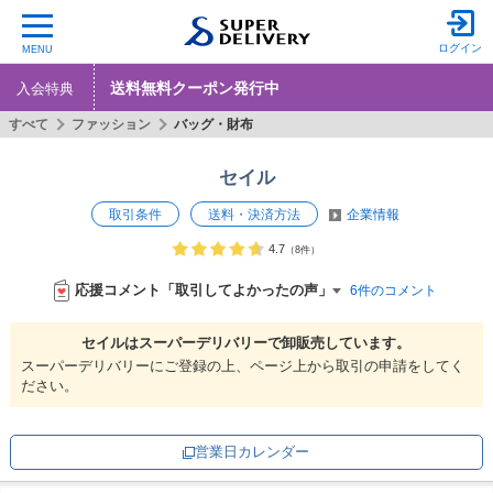
ログイン
MENU
送料無料クーポン発行中
入会特典
すべて
ファッション
バッグ・財布
セイル
取引条件
送料・決済方法
企業情報
4.7
（8件）
応援コメント「取引してよかったの声」
6件のコメント
セイルは
スーパーデリバリーで
卸販売しています。
スーパーデリバリーにご登録の上、ページ上から取引の申請をしてく
ださい。
営業日カレンダー