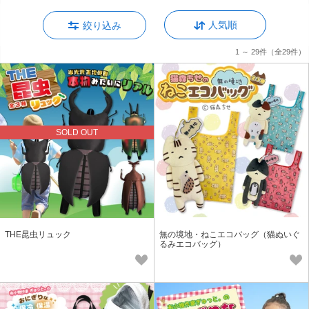
人気順
絞り込み
1 ～ 29件
（全29件）
SOLD OUT
THE昆虫リュック
無の境地・ねこエコバッグ（猫ぬいぐ
るみエコバッグ）