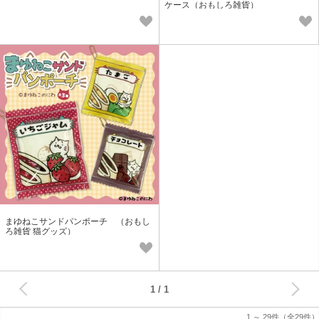
ケース（おもしろ雑貨）
まゆねこサンドパンポーチ （おもし
ろ雑貨 猫グッズ）
次へ
1
1 ～ 29件
（全29件）