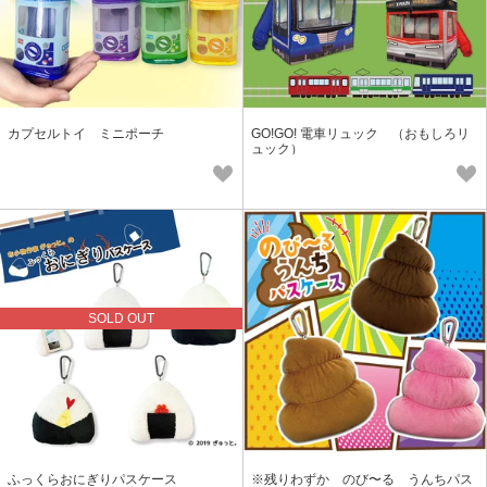
カプセルトイ ミニポーチ
GO!GO! 電車リュック （おもしろリ
ュック）
SOLD OUT
ふっくらおにぎりパスケース
※残りわずか のび〜る うんちパス