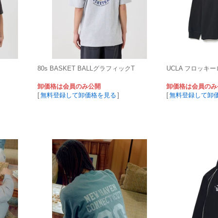
80s BASKET BALLグラフィックT
UCLA フロッキー
卸価格は会員のみ公開
卸価格は会員のみ
[
無料登録して卸価格を見る
]
[
無料登録して卸