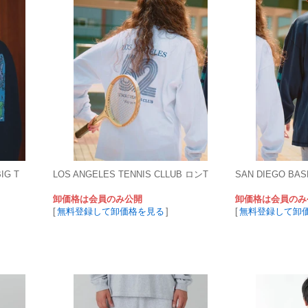
IG T
LOS ANGELES TENNIS CLLUB ロンT
SAN DIEGO BAS
卸価格は会員のみ公開
卸価格は会員のみ
[
無料登録して卸価格を見る
]
[
無料登録して卸