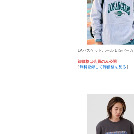
LAバスケットボール BIGパーカ
卸価格は会員のみ公開
[
無料登録して卸価格を見る
]