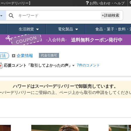
スーパーデリバリー】
お問い合わせ・ヘルプ
キーワード
+詳細検索
生活雑貨
電化製品
食品・菓子・飲料・
COUPON
送料無料クーポン発行中
入会特典
方法
企業情報
代金引換可
応援コメント「取引してよかったの声」
7件のコメント
ハワードは
スーパーデリバリーで
卸販売しています。
ーパーデリバリーにご登録の上、ページ上から取引の申請をしてくださ