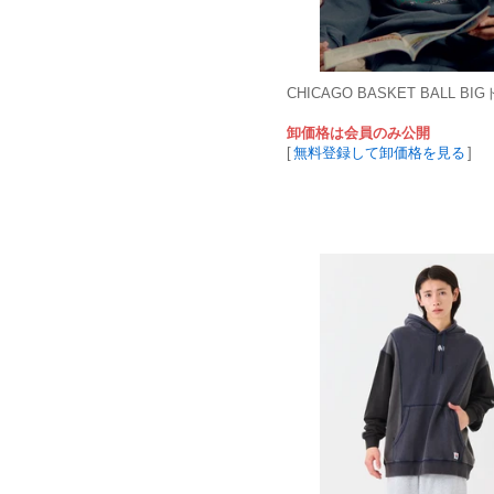
CHICAGO BASKET BALL B
卸価格は会員のみ公開
[
無料登録して卸価格を見る
]