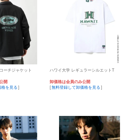
コーチジャケット
ハワイ大学 レギュラーシルエットT
公開
卸価格は会員のみ公開
価格を見る
]
[
無料登録して卸価格を見る
]