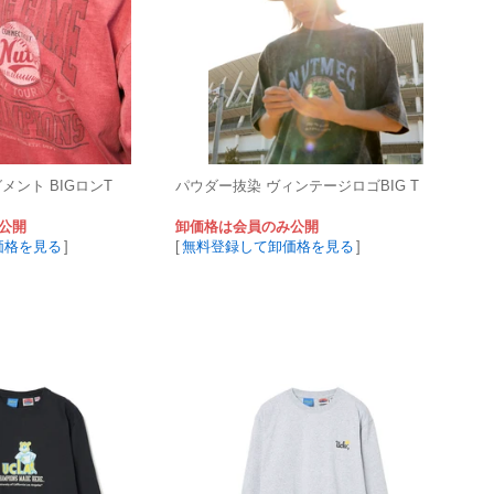
メント BIGロンT
パウダー抜染 ヴィンテージロゴBIG T
公開
卸価格は会員のみ公開
価格を見る
]
[
無料登録して卸価格を見る
]