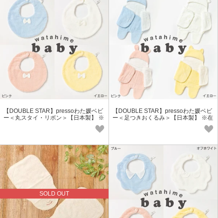
【DOUBLE STAR】pressoわた媛ベビ
【DOUBLE STAR】pressoわた媛ベビ
ー＜丸スタイ・リボン＞【日本製】 ※
ー＜足つきおくるみ＞【日本製】 ※在
在庫限り
庫限り
SOLD OUT