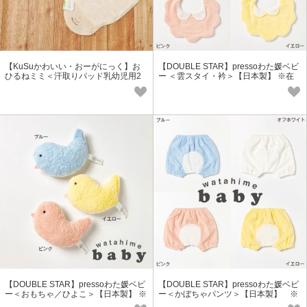
【KuSuかわいい・おーがにっく】お
【DOUBLE STAR】pressoわた媛ベビ
ひるねミミ＜汗取りパッド乳幼児用2
ー ＜雲スタイ・衿＞【日本製】 ※在
枚組＞ 【日本製】【今治タオル】
庫限り
【DOUBLE STAR】pressoわた媛ベビ
【DOUBLE STAR】pressoわた媛ベビ
ー＜おもちゃ／ひよこ＞【日本製】 ※
ー＜かぼちゃパンツ＞【日本製】 ※
在庫限り
在庫限り