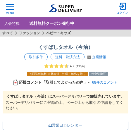
ログイン
MENU
送料無料クーポン発行中
入会特典
すべて
ファッション
ベビー・キッズ
くすばしタオル（今治）
取引条件
送料・決済方法
企業情報
4.7
（134件）
初回送料無料
※北海道・沖縄・離島を除く
代金引換可
応援コメント「取引してよかったの声」
68件のコメント
くすばしタオル（今治）は
スーパーデリバリーで
卸販売しています。
スーパーデリバリーにご登録の上、ページ上から取引の申請をしてく
ださい。
営業日カレンダー