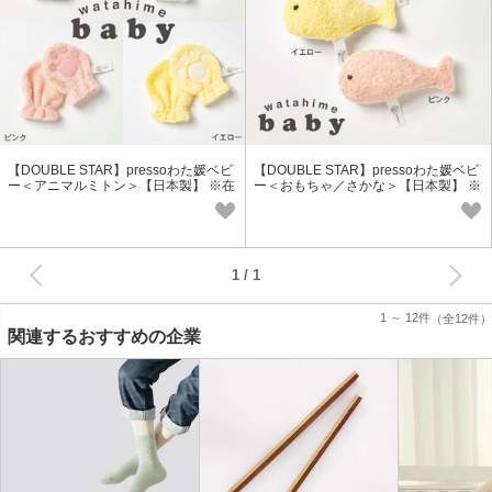
【DOUBLE STAR】pressoわた媛ベビ
【DOUBLE STAR】pressoわた媛ベビ
ー＜アニマルミトン＞【日本製】 ※在
ー＜おもちゃ／さかな＞【日本製】 ※
庫限り
在庫限り
次へ
1
1 ～ 12件
（全12件）
関連するおすすめの企業