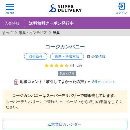
ログイン
MENU
送料無料クーポン発行中
入会特典
すべて
家具・インテリア
寝具
コージカンパニー
取引条件
送料・決済方法
企業情報
4.6
（22件）
代金引換可
応援コメント「取引してよかったの声」
8件のコメント
コージカンパニーは
スーパーデリバリーで
卸販売しています。
スーパーデリバリーにご登録の上、ページ上から取引の申請をしてく
ださい。
営業日カレンダー