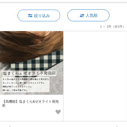
人気順
絞り込み
1 ～ 1件
（全1件）
【高機能】塩まくら&ゼオライト発泡
炭
次へ