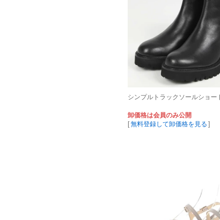
シンプルトラックソールショー
卸価格は会員のみ公開
[
無料登録して卸価格を見る
]