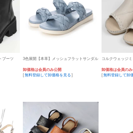
トブーツ
3色展開【本革】メッシュフラットサンダル
コルクウェッジミ
卸価格は会員のみ公開
卸価格は会員のみ
[
無料登録して卸価格を見る
]
[
無料登録して卸