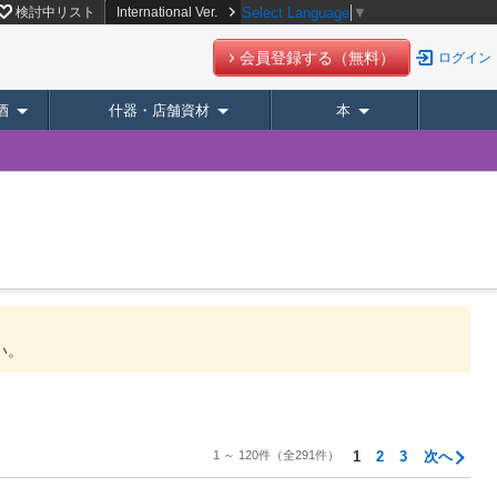
検討中リスト
International Ver.
Select Language
▼
会員登録する（無料）
ログイン
酒
什器・店舗資材
本
い。
1 ～ 120件
（全291件）
1
2
3
次へ