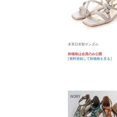
本革日本製サンダル
卸価格は会員のみ公開
[
無料登録して卸価格を見る
]