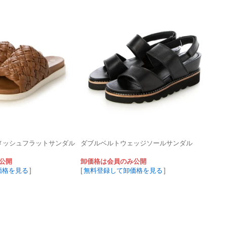
メッシュフラットサンダル
ダブルベルトウェッジソールサンダル
公開
卸価格は会員のみ公開
価格を見る
]
[
無料登録して卸価格を見る
]