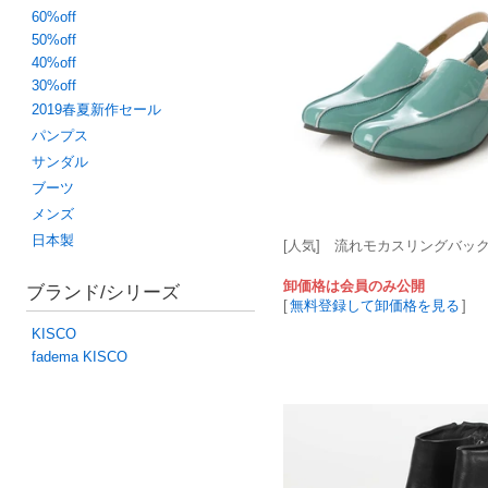
60%off
50%off
40%off
30%off
2019春夏新作セール
パンプス
サンダル
ブーツ
メンズ
日本製
[人気] 流れモカスリングバッ
卸価格は会員のみ公開
ブランド/シリーズ
[
無料登録して卸価格を見る
]
KISCO
fadema KISCO