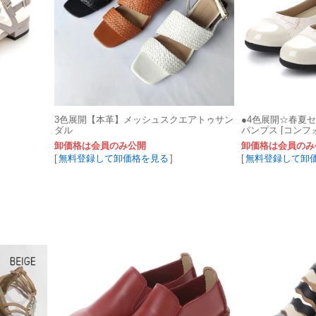
3色展開【本革】メッシュスクエアトゥサン
●4色展開☆春夏
ダル
パンプス [コンフ
卸価格は会員のみ公開
卸価格は会員のみ
[
無料登録して卸価格を見る
]
[
無料登録して卸