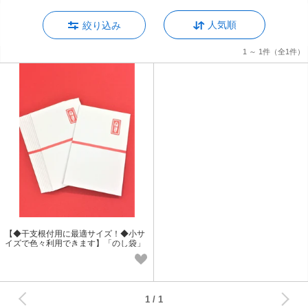
人気順
絞り込み
1 ～ 1件
（全1件）
【◆干支根付用に最適サイズ！◆小サ
イズで色々利用できます】「のし袋」
次へ
1