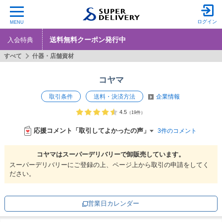
ログイン
MENU
送料無料クーポン発行中
入会特典
すべて
什器・店舗資材
コヤマ
取引条件
送料・決済方法
企業情報
4.5
（19件）
応援コメント「取引してよかったの声」
3件のコメント
コヤマは
スーパーデリバリーで
卸販売しています。
スーパーデリバリーにご登録の上、ページ上から取引の申請をしてく
ださい。
営業日カレンダー